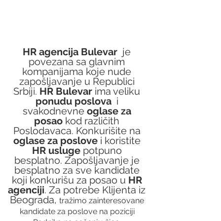
HR agencija Bulevar
  je 
povezana sa glavnim 
kompanijama koje nude 
zapošljavanje u Republici 
Srbiji. 
HR Bulevar 
ima veliku 
ponudu poslova
  i 
svakodnevne 
oglase za 
posao
 kod različith 
Poslodavaca. Konkurišite na 
oglase za poslove
 i koristite 
HR usluge
 potpuno 
besplatno. Zapošljavanje je 
besplatno za sve kandidate 
koji konkurišu za posao u 
HR 
agenciji
. Za potrebe Klijenta iz 
Beograda, 
tražimo zainteresovane 
kandidate za poslove na poziciji 