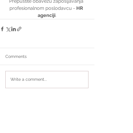
Prepustite obavezu zapošljavanja 
profesionalnom poslodavcu - 
HR 
agenciji
.
Comments
Write a comment...