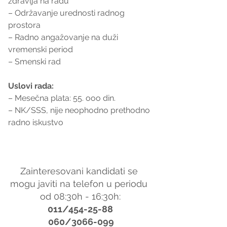
zdravlja na radu
– Održavanje urednosti radnog 
prostora
– Radno angažovanje na duži 
vremenski period
– Smenski rad
Uslovi rada:
– Mesečna plata: 55. ooo din.
– NK/SSS, nije neophodno prethodno 
radno iskustvo
Zainteresovani kandidati se 
mogu javiti na telefon u periodu 
od 08:30h - 16:30h:
011/454-25-88
 060/3066-099