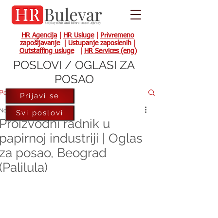
HR Agencija
|
HR Usluge
|
Privremeno
zapošljavanje
|
Ustupanje zaposlenih
|
Outstaffing usluge
|
HR Services (eng)
POSLOVI / OGLASI ZA
POSAO
Post
Prijavi se
Nov 13, 2023
Svi poslovi
Proizvodni radnik u
papirnoj industriji | Oglas
za posao, Beograd
(Palilula)