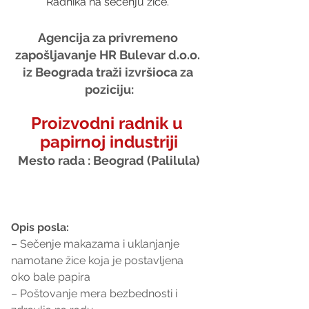
Radnika na sečenju žice. 
Agencija za privremeno 
zapošljavanje HR Bulevar d.o.o. 
iz Beograda traži izvršioca za 
poziciju:
Proizvodni radnik u 
papirnoj industriji
Mesto rada : Beograd (Palilula)
Opis posla:
– Sečenje makazama i uklanjanje 
namotane žice koja je postavljena 
oko bale papira
– Poštovanje mera bezbednosti i 