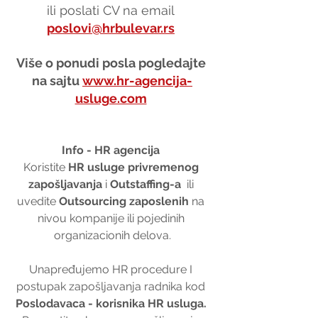
ili poslati CV na email 
poslovi@hrbulevar.rs
Više o ponudi posla pogledajte 
na sajtu 
www.hr-agencija-
usluge.com
Info - HR agencija 
Koristite 
HR usluge privremenog 
zapošljavanja
 i 
Outstaffing-a
  ili 
uvedite 
Outsourcing zaposlenih
 na 
nivou kompanije ili pojedinih 
organizacionih delova.
Unapređujemo HR procedure I 
postupak zapošljavanja radnika kod 
Poslodavaca - korisnika HR usluga. 