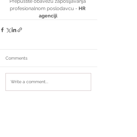
Prepustite obavezu zapošljavanja 
profesionalnom poslodavcu - 
HR 
agenciji
.
Comments
Write a comment...