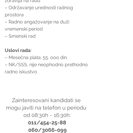
zdravlja na radu
– Održavanje urednosti radnog 
prostora
– Radno angažovanje na duži 
vremenski period
– Smenski rad
Uslovi rada:
– Mesečna plata: 55. ooo din.
– NK/SSS, nije neophodno prethodno 
radno iskustvo
Zainteresovani kandidati se 
mogu javiti na telefon u periodu 
od 08:30h - 16:30h:
011/454-25-88
 060/3066-099