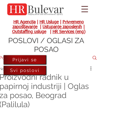
HR Agencija
|
HR Usluge
|
Privremeno
zapošljavanje
|
Ustupanje zaposlenih
|
Outstaffing usluge
|
HR Services (eng)
POSLOVI / OGLASI ZA
POSAO
Post
Prijavi se
Nov 2, 2023
Svi poslovi
Proizvodni radnik u
papirnoj industriji | Oglas
za posao, Beograd
(Palilula)