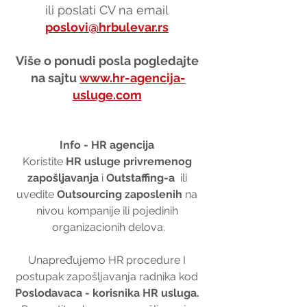
ili poslati CV na email 
poslovi@hrbulevar.rs
Više o ponudi posla pogledajte 
na sajtu 
www.hr-agencija-
usluge.com
Info - HR agencija 
Koristite 
HR usluge privremenog 
zapošljavanja
 i 
Outstaffing-a
  ili 
uvedite 
Outsourcing zaposlenih
 na 
nivou kompanije ili pojedinih 
organizacionih delova.
Unapređujemo HR procedure I 
postupak zapošljavanja radnika kod 
Poslodavaca - korisnika HR usluga. 