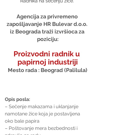
Radnika na sečenju žice. 
Agencija za privremeno 
zapošljavanje HR Bulevar d.o.o. 
iz Beograda traži izvršioca za 
poziciju:
Proizvodni radnik u 
papirnoj industriji
Mesto rada : Beograd (Palilula)
Opis posla:
– Sečenje makazama i uklanjanje 
namotane žice koja je postavljena 
oko bale papira
– Poštovanje mera bezbednosti i 