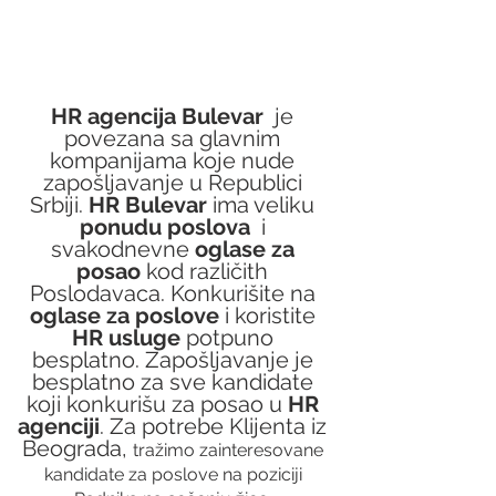
HR agencija Bulevar
  je 
povezana sa glavnim 
kompanijama koje nude 
zapošljavanje u Republici 
Srbiji. 
HR Bulevar 
ima veliku 
ponudu poslova
  i 
svakodnevne 
oglase za 
posao
 kod različith 
Poslodavaca. Konkurišite na 
oglase za poslove
 i koristite 
HR usluge
 potpuno 
besplatno. Zapošljavanje je 
besplatno za sve kandidate 
koji konkurišu za posao u 
HR 
agenciji
. Za potrebe Klijenta iz 
Beograda, 
tražimo zainteresovane 
kandidate za poslove na poziciji 