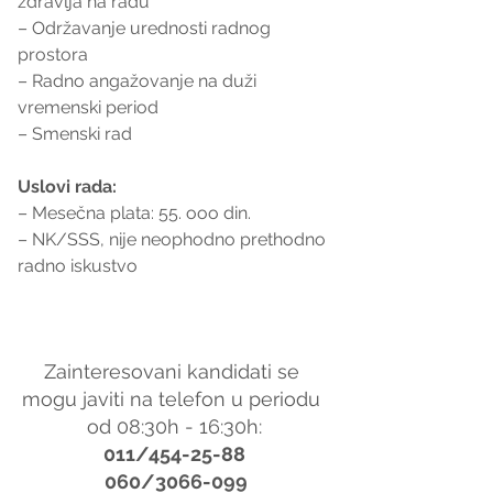
zdravlja na radu
– Održavanje urednosti radnog 
prostora
– Radno angažovanje na duži 
vremenski period
– Smenski rad
Uslovi rada:
– Mesečna plata: 55. ooo din.
– NK/SSS, nije neophodno prethodno 
radno iskustvo
Zainteresovani kandidati se 
mogu javiti na telefon u periodu 
od 08:30h - 16:30h:
011/454-25-88
 060/3066-099