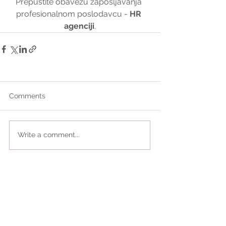
Prepustite obavezu zapošljavanja 
profesionalnom poslodavcu - 
HR 
agenciji
.
Comments
Write a comment...