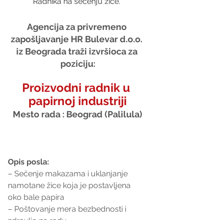
Radnika na sečenju žice. 
Agencija za privremeno 
zapošljavanje HR Bulevar d.o.o. 
iz Beograda traži izvršioca za 
poziciju:
Proizvodni radnik u 
papirnoj industriji
Mesto rada : Beograd (Palilula)
Opis posla:
– Sečenje makazama i uklanjanje 
namotane žice koja je postavljena 
oko bale papira
– Poštovanje mera bezbednosti i 