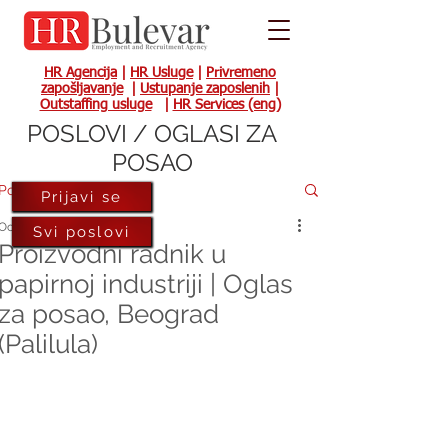
HR Agencija
|
HR Usluge
|
Privremeno
zapošljavanje
|
Ustupanje zaposlenih
|
Outstaffing usluge
|
HR Services (eng)
POSLOVI / OGLASI ZA
POSAO
Post
Prijavi se
Oct 17, 2023
Svi poslovi
Proizvodni radnik u
papirnoj industriji | Oglas
za posao, Beograd
(Palilula)