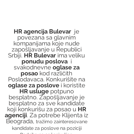
HR agencija Bulevar
  je 
povezana sa glavnim 
kompanijama koje nude 
zapošljavanje u Republici 
Srbiji. 
HR Bulevar 
ima veliku 
ponudu poslova
  i 
svakodnevne 
oglase za 
posao
 kod različith 
Poslodavaca. Konkurišite na 
oglase za poslove
 i koristite 
HR usluge
 potpuno 
besplatno. Zapošljavanje je 
besplatno za sve kandidate 
koji konkurišu za posao u 
HR 
agenciji
. Za potrebe Klijenta iz 
Beograda, 
tražimo zainteresovane 
kandidate za poslove na poziciji 