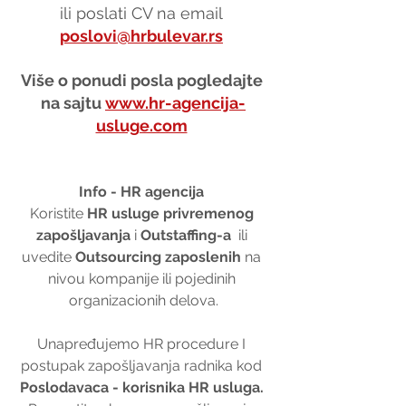
ili poslati CV na email 
poslovi@hrbulevar.rs
Više o ponudi posla pogledajte 
na sajtu 
www.hr-agencija-
usluge.com
Info - HR agencija 
Koristite 
HR usluge privremenog 
zapošljavanja
 i 
Outstaffing-a
  ili 
uvedite 
Outsourcing zaposlenih
 na 
nivou kompanije ili pojedinih 
organizacionih delova.
Unapređujemo HR procedure I 
postupak zapošljavanja radnika kod 
Poslodavaca - korisnika HR usluga. 