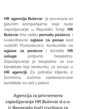
HR agencija Bulevar
  je povezana sa 
glavnim kompanijama koje nude 
zapošljavanje u Republici Srbiji. 
HR 
Bulevar 
ima veliku 
ponudu poslova
  i 
svakodnevne 
oglase za posao
 kod 
različith Poslodavaca. Konkurišite na 
oglase za poslove
 i koristite 
HR 
usluge
 potpuno besplatno. 
Zapošljavanje je besplatno za sve 
kandidate koji konkurišu za posao u 
HR agenciji
. Za potrebe Klijenta iz 
Sombora, tražimo zainteresovane 
kandidate za rad u pekari.
Agencija za privremeno 
zapošljavanje HR Bulevar d.o.o. 
iz Beograda traži izvršioca za 