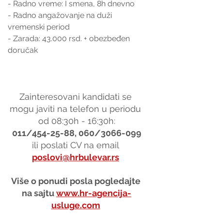
- Radno vreme: I smena, 8h dnevno
- Radno angažovanje na duži 
vremenski period
- Zarada: 43.000 rsd. + obezbeđen 
doručak
Zainteresovani kandidati se 
mogu javiti na telefon u periodu 
od 08:30h - 16:30h:
011/454-25-88, 060/3066-099
ili poslati CV na email 
poslovi@hrbulevar.rs
Više o ponudi posla pogledajte 
na sajtu 
www.hr-agencija-
usluge.com