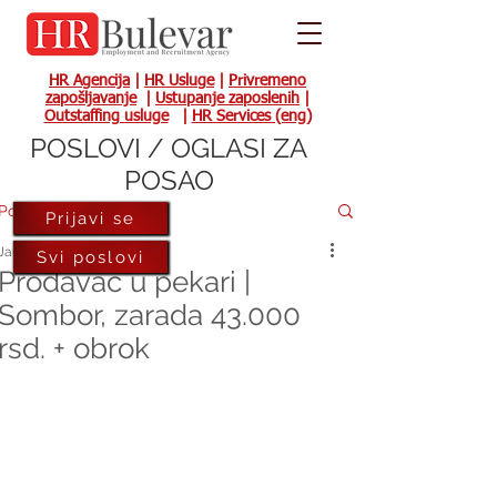
HR Agencija
|
HR Usluge
|
Privremeno
zapošljavanje
|
Ustupanje zaposlenih
|
Outstaffing usluge
|
HR Services (eng)
POSLOVI / OGLASI ZA
POSAO
Post
Prijavi se
Jan 25, 2023
Svi poslovi
Prodavac u pekari |
Sombor, zarada 43.000
rsd. + obrok