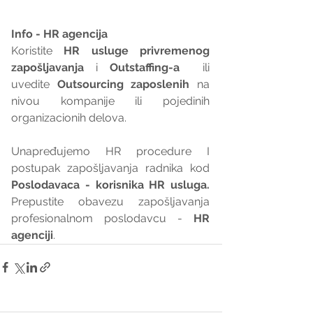
Info - HR agencija 
Koristite 
HR usluge privremenog 
zapošljavanja
 i 
Outstaffing-a
  ili 
uvedite 
Outsourcing zaposlenih
 na 
nivou kompanije ili pojedinih 
organizacionih delova.
Unapređujemo HR procedure I 
postupak zapošljavanja radnika kod 
Poslodavaca - korisnika HR usluga. 
Prepustite obavezu zapošljavanja 
profesionalnom poslodavcu - 
HR 
agenciji
.