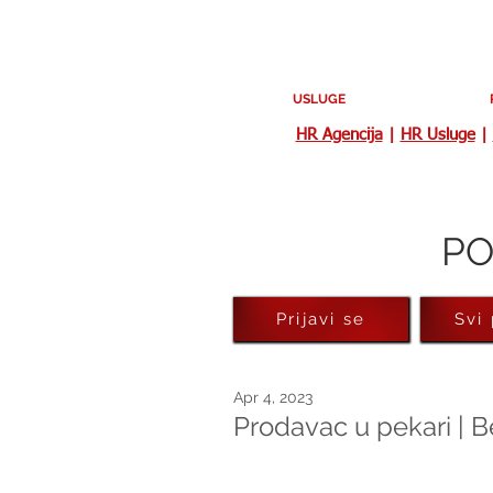
USLUGE
HR Agencija
|
HR Usluge
|
PO
Prijavi se
Svi
Apr 4, 2023
Prodavac u pekari | B