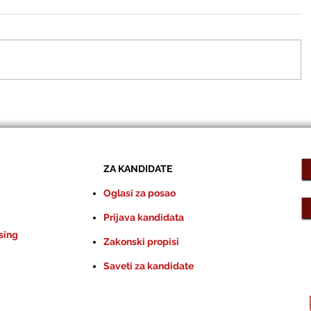
ZA KANDIDATE
Oglasi za posao
Prijava kandidata
sing
Zakonski propisi
Saveti za kandidate