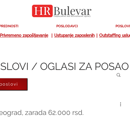
PREDNOSTI
POSLODAVCI
POSLOVI
Privremeno zapošljavanje
|
Ustupanje zaposlenih
|
Outstaffing usl
SLOVI / OGLASI ZA POSAO
 poslovi
eograd, zarada 62.000 rsd.