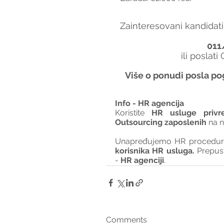
Zainteresovani kandidati
011
ili poslati
Više o ponudi posla po
Info - HR agencija 
Koristite 
HR usluge privr
Outsourcing zaposlenih
 na 
Unapređujemo HR procedure 
korisnika HR usluga. 
Prepus
- 
HR agenciji
.
Comments