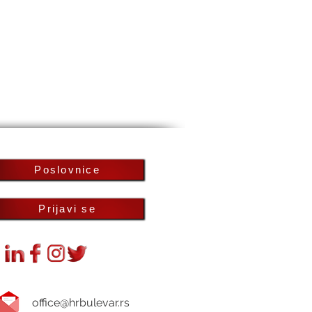
Poslovnice
Prijavi se
office@hrbulevar.rs