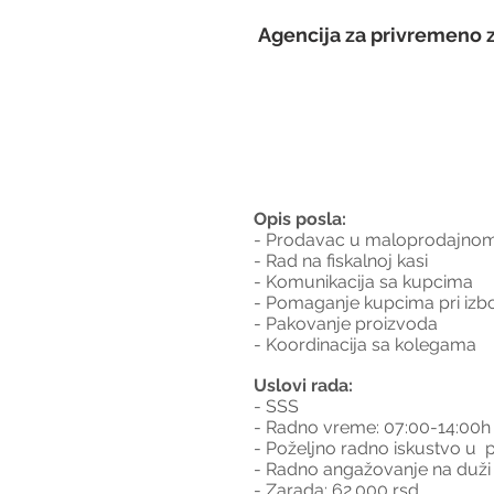
Agencija za privremeno z
Opis posla:
- Prodavac u maloprodajnom
- Rad na fiskalnoj kasi
- Komunikacija sa kupcima
- Pomaganje kupcima pri izb
- Pakovanje proizvoda
- Koordinacija sa kolegama
Uslovi rada:
- SSS 
- Radno vreme: 07:00-14:00h 
- Poželjno radno iskustvo u  
- Radno angažovanje na duži
- Zarada: 62.000 rsd.