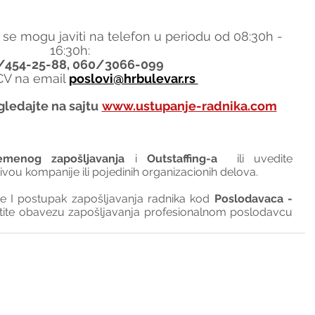
 se mogu javiti na telefon u periodu od 08:30h - 
16:30h:
/454-25-88, 060/3066-099
 CV na email 
poslovi@hrbulevar.rs 
gledajte na sajtu
www.ustupanje-radnika.com
emenog zapošljavanja
 i 
Outstaffing-a
  ili uvedite 
nivou kompanije ili pojedinih organizacionih delova.
I postupak zapošljavanja radnika kod 
Poslodavaca - 
tite obavezu zapošljavanja profesionalnom poslodavcu 