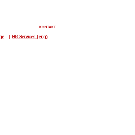
KONTAKT
uge
|
HR Services (eng)