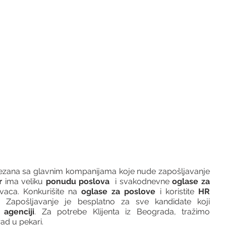
vezana sa glavnim kompanijama koje nude zapošljavanje 
r 
ima veliku 
ponudu poslova
  i svakodnevne 
oglase za 
vaca. Konkurišite na 
oglase za poslove
 i koristite 
HR 
 Zapošljavanje je besplatno za sve kandidate koji 
agenciji
. Za potrebe Klijenta iz Beograda, tražimo 
ad u pekari.