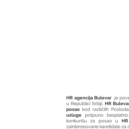
HR agencija Bulevar
  je po
u Republici Srbiji. 
HR Buleva
posao
 kod različith Posloda
usluge
 potpuno besplatno.
konkurišu za posao u 
HR 
zainteresovane kandidate za r