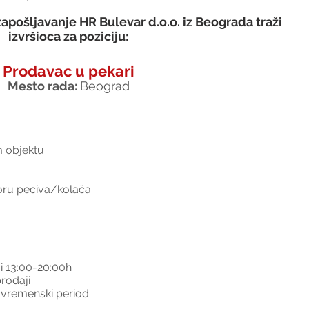
apošljavanje HR Bulevar d.o.o. iz Beograda traži 
izvršioca za poziciju:
Prodavac u pekari
Mesto rada: 
Beograd
 objektu
oru peciva/kolača
i 13:00-20:00h
prodaji
 vremenski period