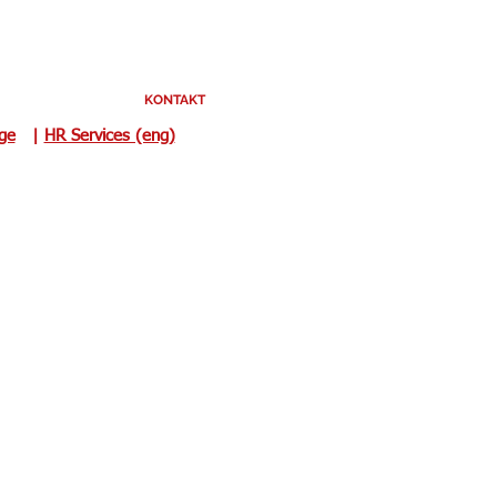
KONTAKT
uge
|
HR Services (eng)