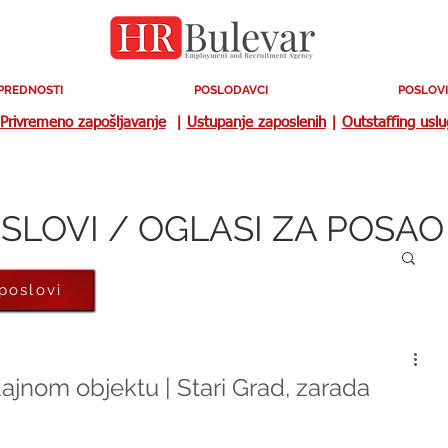
PREDNOSTI
POSLODAVCI
POSLOVI
Privremeno zapošljavanje
|
Ustupanje zaposlenih
|
Outstaffing usl
SLOVI / OGLASI ZA POSAO
 poslovi
jnom objektu | Stari Grad, zarada