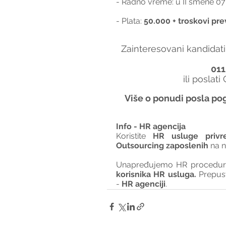
- Radno vreme: u II smene 07:30-14h
- Plata:
 50.000 + troskovi pre
Zainteresovani kandidati
011
ili poslati
Više o ponudi posla pog
Info - HR agencija 
Koristite 
HR usluge privr
Outsourcing zaposlenih
 na 
Unapređujemo HR procedure 
korisnika HR usluga. 
Prepus
- 
HR agenciji
.