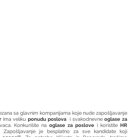
vezana sa glavnim kompanijama koje nude zapošljavanje 
r 
ima veliku 
ponudu poslova
  i svakodnevne 
oglase za 
vaca. Konkurišite na 
oglase za poslove
 i koristite 
HR 
 Zapošljavanje je besplatno za sve kandidate koji 