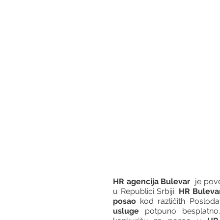
HR agencija Bulevar
  je po
u Republici Srbiji. 
HR Buleva
posao
 kod različith Posloda
usluge
 potpuno besplatno.