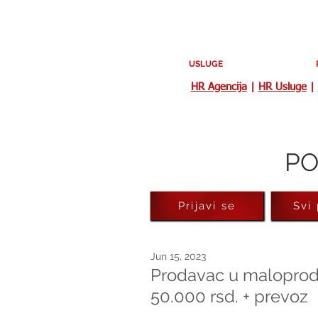
USLUGE
HR Agencija
|
HR Usluge
|
PO
Prijavi se
Svi
Jun 15, 2023
Prodavac u maloproda
50.000 rsd. + prevoz