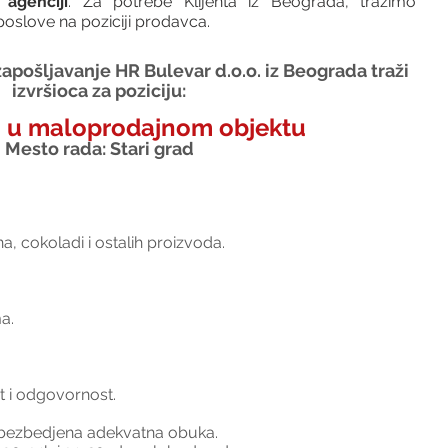
agenciji
. Za potrebe Klijenta iz Beograda, tražimo 
oslove na poziciji prodavca.
apošljavanje HR Bulevar d.o.o. iz Beograda traži 
izvršioca za poziciju:
 u maloprodajnom objektu
Mesto rada: Stari grad
a, cokoladi i ostalih proizvoda.
a.
t i odgovornost.
 obezbedjena adekvatna obuka.