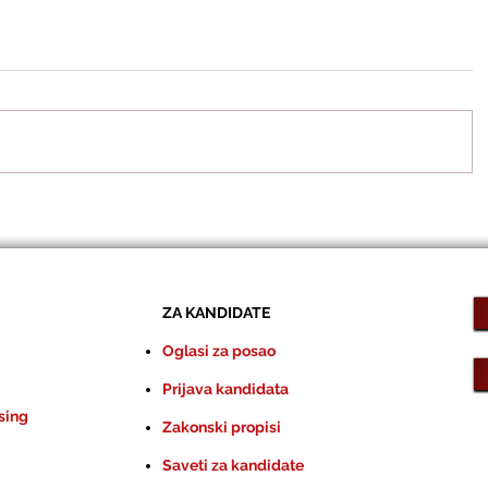
ZA KANDIDATE
Oglasi za posao
Prijava kandidata
sing
Zakonski propisi
Saveti za kandidate