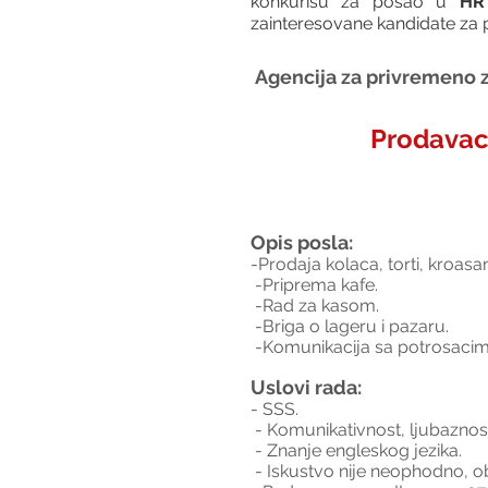
konkurišu za posao u 
HR 
zainteresovane kandidate za p
Agencija za privremeno z
Prodavac
Opis posla:
-Prodaja kolaca, torti, kroasan
 -Priprema kafe.
 -Rad za kasom.
 -Briga o lageru i pazaru.
 -Komunikacija sa potrosacim
Uslovi rada:
- SSS.
 - Komunikativnost, ljubaznos
 - Znanje engleskog jezika.
 - Iskustvo nije neophodno,