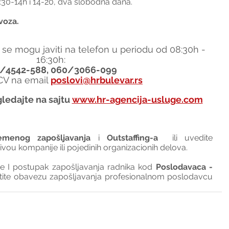
 i 14-20, dva slobodna dana.                                       
voza.
 se mogu javiti na telefon u periodu od 08:30h - 
16:30h:
/4542-588, 060/3066-099
 CV na email 
poslovi@hrbulevar.rs
ledajte na sajtu 
www.hr-agencija-usluge.com
emenog zapošljavanja
 i 
Outstaffing-a
  ili uvedite 
nivou kompanije ili pojedinih organizacionih delova.
I postupak zapošljavanja radnika kod 
Poslodavaca - 
tite obavezu zapošljavanja profesionalnom poslodavcu 