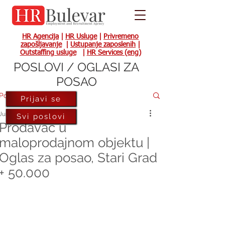
HR Agencija
|
HR Usluge
|
Privremeno
zapošljavanje
|
Ustupanje zaposlenih
|
Outstaffing usluge
|
HR Services (eng)
POSLOVI / OGLASI ZA
POSAO
Post
Prijavi se
Jul 31, 2023
Svi poslovi
Prodavac u
maloprodajnom objektu |
Oglas za posao, Stari Grad
+ 50.000