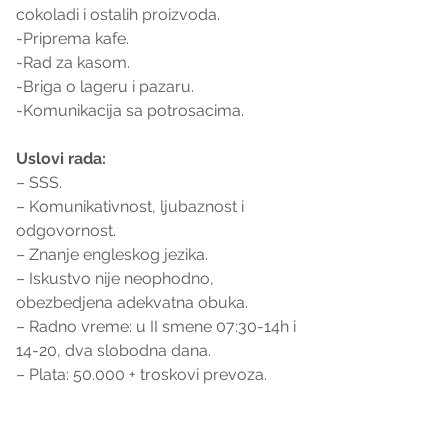
cokoladi i ostalih proizvoda.
-Priprema kafe.
-Rad za kasom.
-Briga o lageru i pazaru.
-Komunikacija sa potrosacima.
Uslovi rada:
– SSS.
– Komunikativnost, ljubaznost i 
odgovornost.
– Znanje engleskog jezika.
– Iskustvo nije neophodno, 
obezbedjena adekvatna obuka.
– Radno vreme: u II smene 07:30-14h i 
14-20, dva slobodna dana.
– Plata: 50.000 + troskovi prevoza.