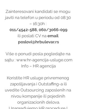
Zainteresovani kandidati se mogu 
javiti na telefon u periodu od 08:30 
– 16:30h : 
011/4542-588, 060/3066-099
ili poslati CV na 
email 
poslovi@hrbulevar.rs
Više o ponudi posla pogledajte na 
sajtu : www.hr-agencija-usluge.com
Info – HR agencija
Koristite HR usluge privremenog 
zapošljavanja i Outstaffing-a ili
uvedite Outsourcing zaposlenih na 
nivou kompanije ili pojedinih 
organizacionih delova.
Unapređujemo HR procedure I 