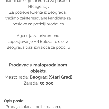
kandidate koji konkurišu za posao u 
HR agenciji.
Za potrebe Klijenta iz Beograda, 
tražimo zainteresovane kandidate za 
poslove na poziciji prodavca.
Agencija za privremeno 
zapošljavanje HR Bulevar d.o.o. iz 
Beograda traži izvršioca za poziciju:
Prodavac u maloprodajnom 
objektu
Mesto rada: 
Beograd (Stari Grad)
Zarada:
 50.000
Opis posla:
-Prodaja kolaca, torti, kroasana, 