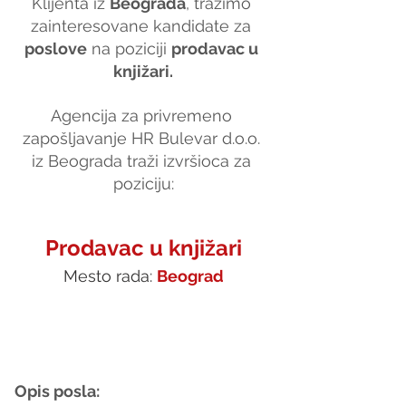
Klijenta iz 
Beograda
, tražimo 
zainteresovane kandidate za 
poslove
 na poziciji 
prodavac u 
knjižari.
Agencija za privremeno 
zapošljavanje HR Bulevar d.o.o. 
iz Beograda traži izvršioca za 
poziciju:
Prodavac u knjižari
Mesto rada: 
Beograd
Opis posla: