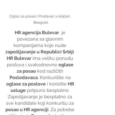
Oglas za posao | Prodavac u knjižari, 
Beograd
HR agencija Bulevar
  je 
povezana sa glavnim 
kompanijama koje nude 
zapošljavanje u Republici Srbiji
. 
HR Bulevar
 ima veliku ponudu 
poslova i svakodnevne 
oglase 
za posao
 kod različith 
Poslodavaca
. Konkurišite na 
oglase za poslove
 i koristite 
HR 
usluge
 potpuno besplatno. 
Zapošljavanje je besplatno za 
sve kandidate koji konkurišu za 
posao u HR agenciji
. Za potrebe 