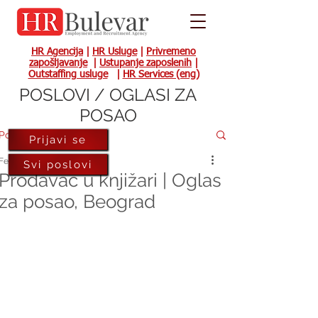
HR Agencija
|
HR Usluge
|
Privremeno
zapošljavanje
|
Ustupanje zaposlenih
|
Outstaffing usluge
|
HR Services (eng)
POSLOVI / OGLASI ZA
POSAO
Post
Prijavi se
Feb 14, 2024
Svi poslovi
Prodavac u knjižari | Oglas
za posao, Beograd