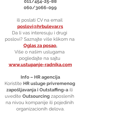
011/454-25-88
060/3066-099
ili poslati CV na email 
poslovi@hrbulevar.rs
Da li vas interesuju i drugi 
poslovi? Saznajte više klikom na 
Oglas za posao
.
Više o našim uslugama 
pogledajte na sajtu 
www.ustupanje-radnika.com
Info – HR agencija
Koristite 
HR usluge privremenog 
zapošljavanja i Outstaffing-a
 ili 
uvedite 
Outsourcing
 zaposlenih 
na nivou kompanije ili pojedinih 
organizacionih delova.