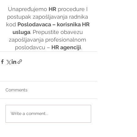
Unapređujemo 
HR
 procedure I 
postupak zapošljavanja radnika 
kod 
Poslodavaca – korisnika HR 
usluga
. Prepustite obavezu 
zapošljavanja profesionalnom 
poslodavcu – 
HR agenciji
.
Comments
Write a comment...