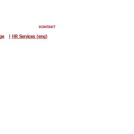
KONTAKT
uge
|
HR Services (eng)