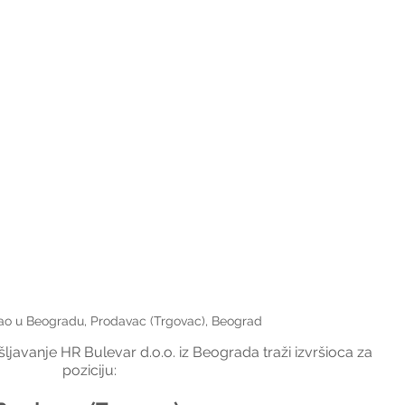
ao u Beogradu, Prodavac (Trgovac), Beograd
javanje HR Bulevar d.o.o. iz Beograda traži izvršioca za 
poziciju: