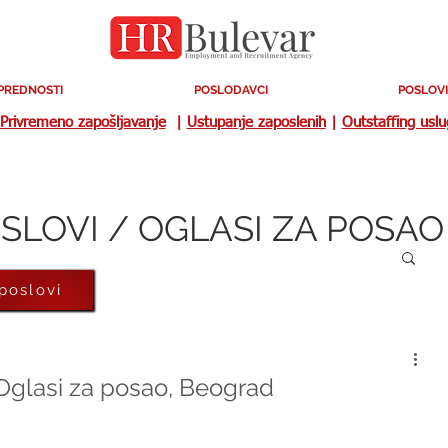
PREDNOSTI
POSLODAVCI
POSLOVI
Privremeno zapošljavanje
|
Ustupanje zaposlenih
|
Outstaffing usl
SLOVI / OGLASI ZA POSAO
 poslovi
 Oglasi za posao, Beograd