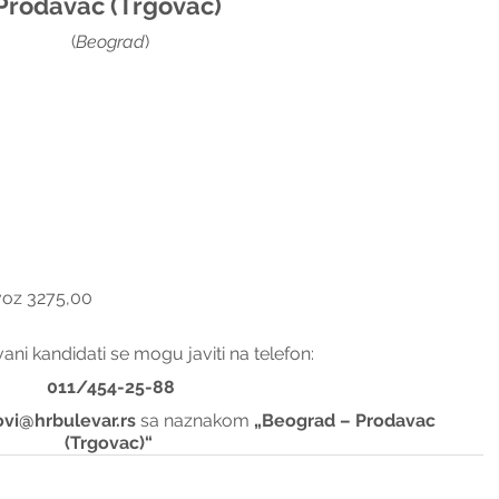
Prodavac (Trgovac) 
(
Beograd
)
voz 3275,00
ani kandidati se mogu javiti na telefon:
011/454-25-88
ovi@hrbulevar.rs 
sa naznakom 
„Beograd – Prodavac 
(Trgovac)“