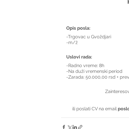
Opis posla:
-Trgovac u Gvoždjari
-m/ž
Uslovi rada:
-Radno vreme: 8h
-Na duži vremenski period 
-Zarada: 50.000,00 rsd + pre
Zainteresov
ili poslati CV na email 
posl