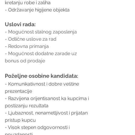
kretanju robe i zaliha
- Održavanje higijene objekta
Uslovi rada:
- Mogućnost stalnog zaposlenja
- Odlične uslove za rad
- Redovna primanja
- Mogućnost dodatne zarade uz 
bonus od prodaje
Poželjne osobine kandidata:
- Komunikativnost i dobre veštine 
prezentacije
- Razvijena orijentisanost ka kupcima i 
postizanju rezultata
- Ljubaznost, nenametljivost i prijatan 
pristup kupcu
- Visok stepen odgovornosti i 
pouzdanosti