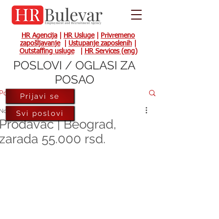
HR Agencija
|
HR Usluge
|
Privremeno
zapošljavanje
|
Ustupanje zaposlenih
|
Outstaffing usluge
|
HR Services (eng)
POSLOVI / OGLASI ZA
POSAO
Post
Prijavi se
Nov 28, 2022
Svi poslovi
Prodavac | Beograd,
zarada 55.000 rsd.