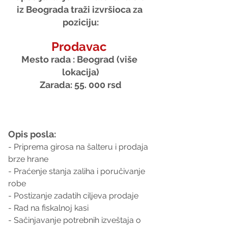
iz Beograda traži izvršioca za 
poziciju:
Prodavac 
Mesto rada : Beograd (više 
lokacija)
Zarada: 55. 000 rsd
Opis posla:
- Priprema girosa na šalteru i prodaja 
brze hrane
- Praćenje stanja zaliha i poručivanje 
robe
- Postizanje zadatih ciljeva prodaje
- Rad na fiskalnoj kasi
- Sačinjavanje potrebnih izveštaja o 