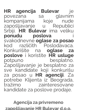
HR agencija Bulevar
  je 
povezana sa glavnim 
kompanijama koje nude 
zapošljavanje u Republici 
Srbiji. 
HR Bulevar 
ima veliku 
ponudu poslova
  i 
svakodnevne 
oglase za posao
kod različith Poslodavaca. 
Konkurišite na 
oglase za 
poslove
 i koristite 
HR usluge
potpuno besplatno. 
Zapošljavanje je besplatno za 
sve kandidate koji konkurišu 
za posao u 
HR agenciji
. Za 
potrebe Klijenta iz Beograda, 
tražimo zainteresovane 
kandidate za poslove prodaje.
Agencija za privremeno 
zapošljavanje HR Bulevar d.o.o. 