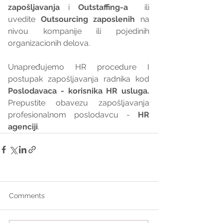
zapošljavanja
 i 
Outstaffing-a
  ili 
uvedite 
Outsourcing zaposlenih
 na 
nivou kompanije ili pojedinih 
organizacionih delova.
Unapređujemo HR procedure I 
postupak zapošljavanja radnika kod 
Poslodavaca - korisnika HR usluga. 
Prepustite obavezu zapošljavanja 
profesionalnom poslodavcu - 
HR 
agenciji
.
Comments