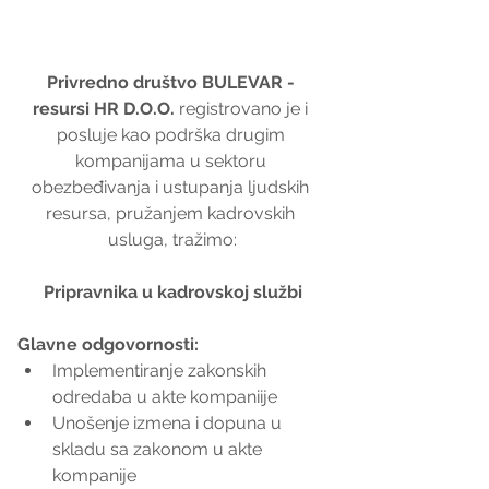
Privredno društvo BULEVAR - 
resursi HR D.O.O.
 registrovano je i 
posluje kao podrška drugim 
kompanijama u sektoru 
obezbeđivanja i ustupanja ljudskih 
resursa, pružanjem kadrovskih 
usluga, tražimo:
Pripravnika u kadrovskoj službi
Glavne odgovornosti:
Implementiranje zakonskih 
odredaba u akte kompaniije  
Unošenje izmena i dopuna u 
skladu sa zakonom u akte 
kompanije  