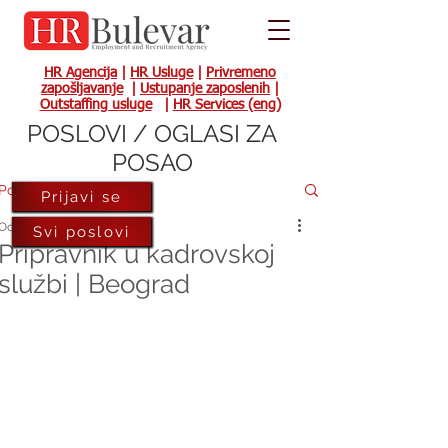
HR Agencija
|
HR Usluge
|
Privremeno
zapošljavanje
|
Ustupanje zaposlenih
|
Outstaffing usluge
|
HR Services (eng)
POSLOVI / OGLASI ZA
POSAO
Post
Prijavi se
Oct 13, 2018
Svi poslovi
Pripravnik u kadrovskoj
službi | Beograd