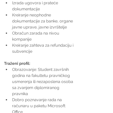
Izrada ugovora i prateće 
dokumentacije  
Kreiranje neophodne 
dokumentacije za banke, organe 
javne uprave, javne izvršitelje  
Obračun zarada na nivou 
kompanije  
Kreiranje zahteva za refundaciju i 
subvencije 
Traženi profil:
Obrazovanje: Student završnih 
godina na fakultetu pravničkog 
usmerenja ili nezaposlena osoba 
sa zvanjem diplomiranog 
pravnika  
Dobro poznavanje rada na 
računaru u paketu Microsoft 
Office  