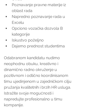
Poznavanje pravne materije iz 
oblast rada  
Napredno poznavanje rada u 
Excelu  
Opciono vozačka dozvola B 
kategorije  
Iskustvo poželjno  
Dajemo prednost studentima 
Odabranom kandidatu nudimo 
neophodnu obuku, kreativno i 
dinamično radno okruženje u 
pozitivnom i odlično koordinisanom 
timu ujedinjenom u zajedničkom cilju 
pružanja kvalitetnih i brzih HR usluga. 
Istražite svoje mogućnosti i 
napredujte profesionalno u timu 
kompanije.