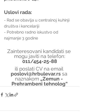
Uslovi rada:
- Rad se obavlja u centralnoj kuhinji 
društva i kancelariji
- Potrebno radno iskustvo od 
najmanje 3 godine
Zainteresovani kandidati se 
mogu javiti na telefon:
011/454-25-88
ili poslati CV na email 
poslovi@hrbulevar.rs 
sa 
naznakom 
„Zemun - 
Prehrambeni tehnolog“