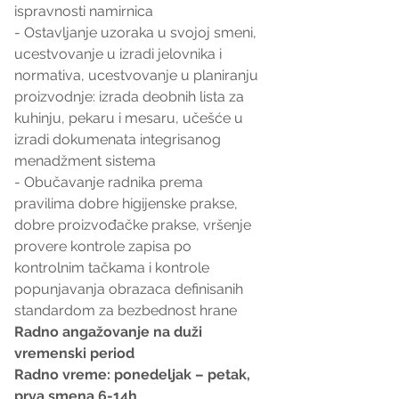
ispravnosti namirnica
- Ostavljanje uzoraka u svojoj smeni, 
ucestvovanje u izradi jelovnika i 
normativa, ucestvovanje u planiranju 
proizvodnje: izrada deobnih lista za 
kuhinju, pekaru i mesaru, učešće u 
izradi dokumenata integrisanog 
menadžment sistema
- Obučavanje radnika prema 
pravilima dobre higijenske prakse, 
dobre proizvođačke prakse, vršenje 
provere kontrole zapisa po 
kontrolnim tačkama i kontrole 
popunjavanja obrazaca definisanih 
standardom za bezbednost hrane 
Radno angažovanje na duži 
vremenski period
Radno vreme: ponedeljak – petak, 
prva smena 6-14h