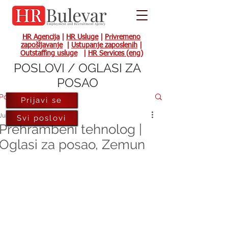
HR Agencija
|
HR Usluge
|
Privremeno
zapošljavanje
|
Ustupanje zaposlenih
|
Outstaffing usluge
|
HR Services (eng)
POSLOVI / OGLASI ZA
POSAO
Post
Prijavi se
Jul 6, 2022
Svi poslovi
Prehrambeni tehnolog |
Oglasi za posao, Zemun