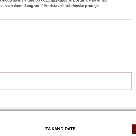
 mogu javiti na telefon - 011/454-2588, ili poslati CV na email 
 sa naznakom  Beograd / Predstavnik telefonske prodaje
ZA KANDIDATE