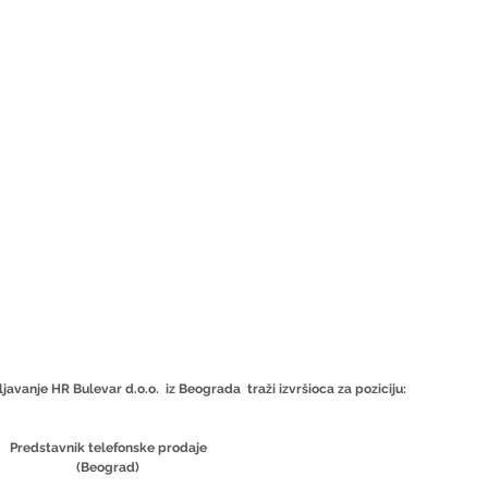
avanje HR Bulevar d.o.o.  iz Beograda  traži izvršioca za poziciju:
Predstavnik telefonske prodaje
(Beograd)