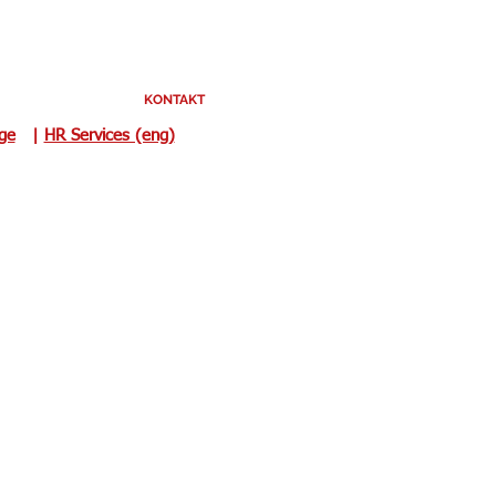
KONTAKT
uge
|
HR Services (eng)