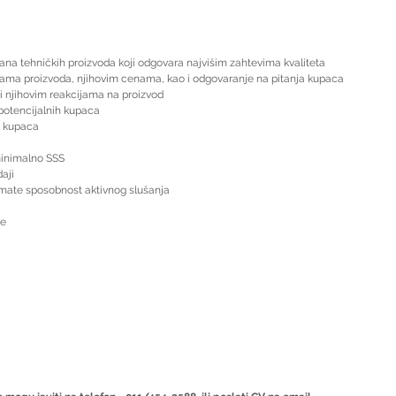
ana tehničkih proizvoda koji odgovara najvišim zahtevima kvaliteta  
kama proizvoda, njihovim cenama, kao i odgovaranje na pitanja kupaca  
i njihovim reakcijama na proizvod  
otencijalnih kupaca  
a kupaca 
inimalno SSS  
aji  
 imate sposobnost aktivnog slušanja  
ne