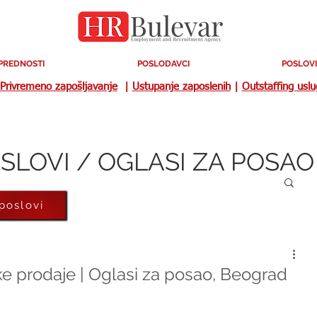
PREDNOSTI
POSLODAVCI
POSLOVI
Privremeno zapošljavanje
|
Ustupanje zaposlenih
|
Outstaffing usl
SLOVI / OGLASI ZA POSAO
 poslovi
ke prodaje | Oglasi za posao, Beograd