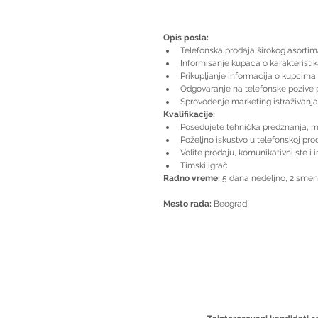
Opis posla:
Telefonska prodaja širokog asortim
Informisanje kupaca o karakteristi
Prikupljanje informacija o kupcima 
Odgovaranje na telefonske pozive p
Sprovođenje marketing istraživanj
Kvalifikacije:
Posedujete tehnička predznanja, m
Poželjno iskustvo u telefonskoj prod
Volite prodaju, komunikativni ste i
Timski igrač 
Radno vreme:
 5 dana nedeljno, 2 sme
Mesto rada:
 Beograd