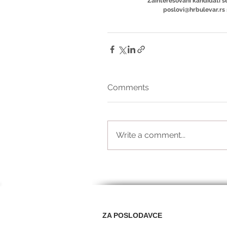
Zainteresovani kandidati se
poslovi@hrbulevar.rs
Comments
Write a comment...
ZA POSLODAVCE