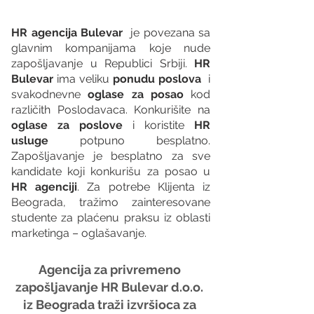
HR agencija Bulevar
  je povezana sa 
glavnim kompanijama koje nude 
zapošljavanje u Republici Srbiji. 
HR 
Bulevar 
ima veliku 
ponudu poslova
  i 
svakodnevne 
oglase za posao
 kod 
različith Poslodavaca. Konkurišite na 
oglase za poslove
 i koristite 
HR 
usluge
 potpuno besplatno. 
Zapošljavanje je besplatno za sve 
kandidate koji konkurišu za posao u 
HR agenciji
. Za potrebe Klijenta iz 
Beograda, tražimo zainteresovane 
studente za plaćenu praksu iz oblasti 
marketinga – oglašavanje.
Agencija za privremeno 
zapošljavanje HR Bulevar d.o.o. 
iz Beograda traži izvršioca za 