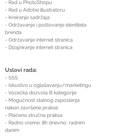
- Rad u PhotoShopu
- Rad u Adobe illustratoru
- Kreiranje sadržaja
- Održavanje i poštovanje identiteta 
brenda
- Održavanje internet stranica
- Dizajniranje internet stranica
Uslovi rada:
- SSS
- Iskustvo u oglašavanju/marketingu
- Vozačka dozvola B kategorije
- Mogućnost stalnog zaposlenja 
nakon završene prakse
- Plaćena stručna praksa
- Radno vreme: 8h dnevno, radnim 
danim