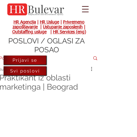
HR Agencija
|
HR Usluge
|
Privremeno
zapošljavanje
|
Ustupanje zaposlenih
|
Outstaffing usluge
|
HR Services (eng)
POSLOVI / OGLASI ZA
POSAO
Post
Prijavi se
Jul 4, 2023
Svi poslovi
Praktikant iz oblasti
marketinga | Beograd