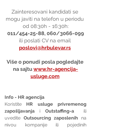
Zainteresovani kandidati se 
mogu javiti na telefon u periodu 
od 08:30h - 16:30h:
011/454-25-88, 060/3066-099
ili poslati CV na email 
poslovi@hrbulevar.rs
Više o ponudi posla pogledajte 
na sajtu 
www.hr-agencija-
usluge.com
Info - HR agencija 
Koristite 
HR usluge privremenog 
zapošljavanja
 i 
Outstaffing-a
  ili 
uvedite 
Outsourcing zaposlenih
 na 
nivou kompanije ili pojedinih 