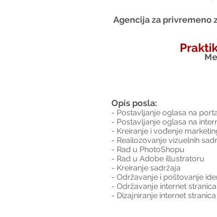
Agencija za privremeno z
Prakti
Me
Opis posla:
- Postavljanje oglasa na port
- Postavljanje oglasa na inte
- Kreiranje i vođenje market
- Reailozovanje vizuelnih sa
- Rad u PhotoShopu
- Rad u Adobe illustratoru
- Kreiranje sadržaja
- Održavanje i poštovanje ide
- Održavanje internet stranica
- Dizajniranje internet stranica