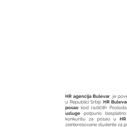
HR agencija Bulevar
  je po
u Republici Srbiji. 
HR Buleva
posao
 kod različith Posloda
usluge
 potpuno besplatno.
konkurišu za posao u 
HR 
zainteresovane studente za pl