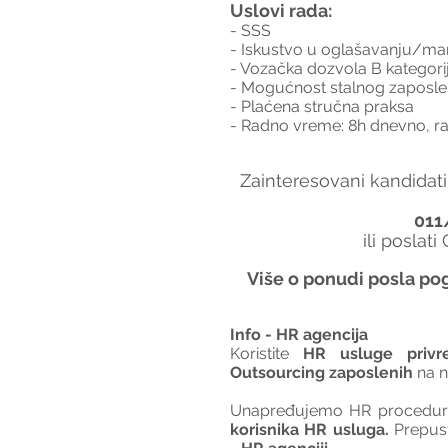
Uslovi rada:
- SSS
- Iskustvo u oglašavanju/ma
- Vozačka dozvola B kategori
- Mogućnost stalnog zaposle
- Plaćena stručna praksa
- Radno vreme: 8h dnevno, r
Zainteresovani kandidati
011
ili poslati
Više o ponudi posla pog
Info - HR agencija 
Koristite 
HR usluge privr
Outsourcing zaposlenih
 na 
Unapređujemo HR procedure 
korisnika HR usluga. 
Prepus