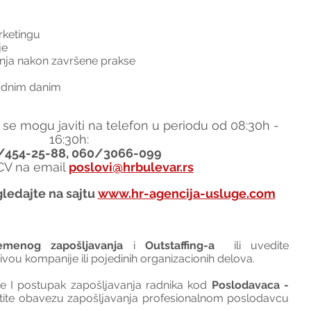
rketingu
je
nja nakon završene prakse
adnim danim
 se mogu javiti na telefon u periodu od 08:30h - 
16:30h:
/454-25-88, 060/3066-099
 CV na email 
poslovi@hrbulevar.rs
ledajte na sajtu 
www.hr-agencija-usluge.com
emenog zapošljavanja
 i 
Outstaffing-a
  ili uvedite 
nivou kompanije ili pojedinih organizacionih delova.
I postupak zapošljavanja radnika kod 
Poslodavaca - 
tite obavezu zapošljavanja profesionalnom poslodavcu 