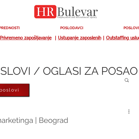
PREDNOSTI
POSLODAVCI
POSLOVI
Privremeno zapošljavanje
|
Ustupanje zaposlenih
|
Outstaffing usl
SLOVI / OGLASI ZA POSAO
 poslovi
 marketinga | Beograd