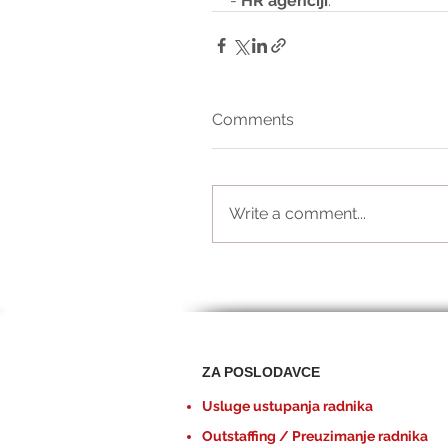
- 
HR agenciji
.
Comments
Write a comment...
ZA POSLODAVCE
Usluge ustupanja radnika
Outstaffing / Preuzimanje radnika