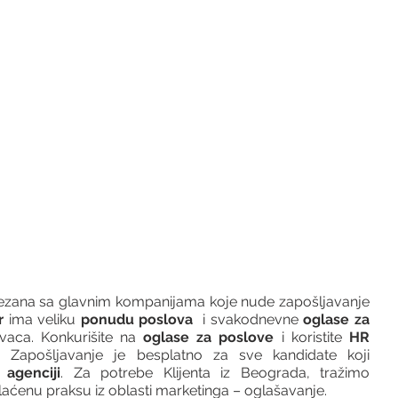
vezana sa glavnim kompanijama koje nude zapošljavanje 
r 
ima veliku 
ponudu poslova
  i svakodnevne 
oglase za 
vaca. Konkurišite na 
oglase za poslove
 i koristite 
HR 
 Zapošljavanje je besplatno za sve kandidate koji 
agenciji
. Za potrebe Klijenta iz Beograda, tražimo 
aćenu praksu iz oblasti marketinga – oglašavanje.