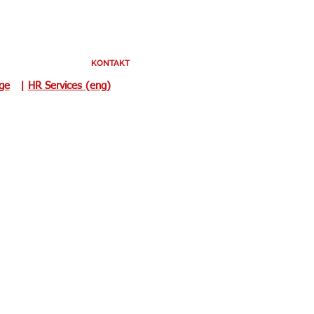
KONTAKT
uge
|
HR Services (eng)