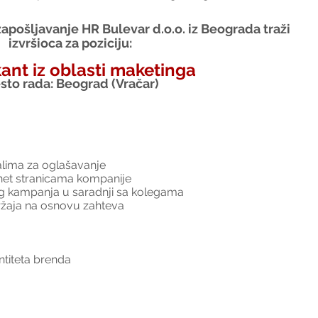
apošljavanje HR Bulevar d.o.o. iz Beograda traži 
izvršioca za poziciju:
kant iz oblasti maketinga
sto rada: Beograd (Vračar)
alima za oglašavanje
rnet stranicama kompanije
ing kampanja u saradnji sa kolegama
držaja na osnovu zahteva
ntiteta brenda