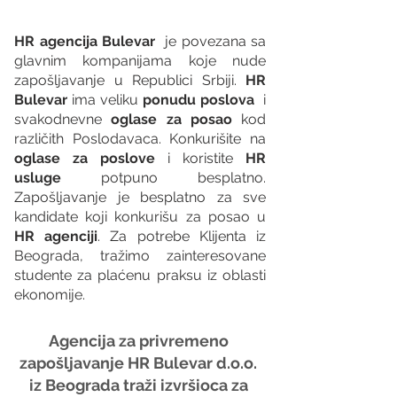
HR agencija Bulevar
  je povezana sa 
glavnim kompanijama koje nude 
zapošljavanje u Republici Srbiji. 
HR 
Bulevar 
ima veliku 
ponudu poslova
  i 
svakodnevne 
oglase za posao
 kod 
različith Poslodavaca. Konkurišite na 
oglase za poslove
 i koristite 
HR 
usluge
 potpuno besplatno. 
Zapošljavanje je besplatno za sve 
kandidate koji konkurišu za posao u 
HR agenciji
. Za potrebe Klijenta iz 
Beograda, tražimo zainteresovane 
studente za plaćenu praksu iz oblasti 
ekonomije.
Agencija za privremeno 
zapošljavanje HR Bulevar d.o.o. 
iz Beograda traži izvršioca za 