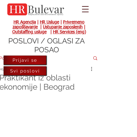
HR Agencija
|
HR Usluge
|
Privremeno
zapošljavanje
|
Ustupanje zaposlenih
|
Outstaffing usluge
|
HR Services (eng)
POSLOVI / OGLASI ZA
POSAO
Post
Prijavi se
May 8, 2023
Svi poslovi
Praktikant iz oblasti
ekonomije | Beograd