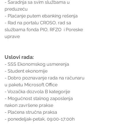
- Saradnja sa svim službama u 
preduzeću  
- Plaćanje putem ebanking rešenja  
- Rad na portalu CROSO, rad sa 
službama fonda PIO, RFZO  i Poreske 
uprave  
Uslovi rada:
- SSS Ekonomskog usmerenja
- Student ekonomije
- Dobro poznavanje rada na računaru 
u paketu Microsoft Office 
- Vozačka dozvola B kategorije
- Mogućnost stalnog zaposlenja 
nakon završene prakse
- Plaćena stručna praksa
- ponedeljak-petak, 09:00-17:00h