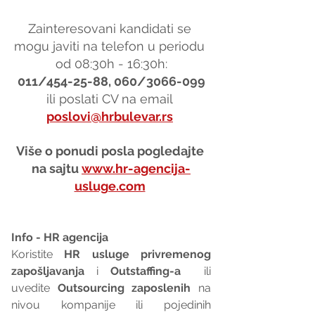
Zainteresovani kandidati se 
mogu javiti na telefon u periodu 
od 08:30h - 16:30h:
011/454-25-88, 060/3066-099
ili poslati CV na email 
poslovi@hrbulevar.rs
Više o ponudi posla pogledajte 
na sajtu 
www.hr-agencija-
usluge.com
Info - HR agencija 
Koristite 
HR usluge privremenog 
zapošljavanja
 i 
Outstaffing-a
  ili 
uvedite 
Outsourcing zaposlenih
 na 
nivou kompanije ili pojedinih 