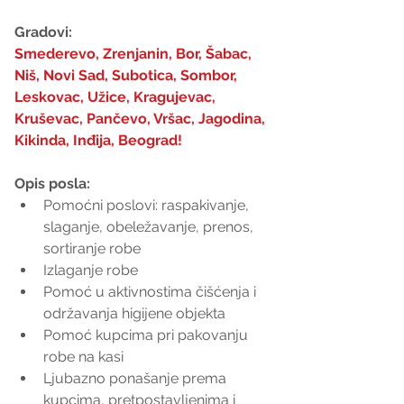
Gradovi:
Smederevo, Zrenjanin, Bor, Šabac, 
Niš, Novi Sad, Subotica, Sombor, 
Leskovac, Užice, Kragujevac, 
Kruševac, Pančevo, Vršac, Jagodina, 
Kikinda, Inđija, Beograd!
Opis posla:
Pomoćni poslovi: raspakivanje, 
slaganje, obeležavanje, prenos, 
sortiranje robe  
Izlaganje robe  
Pomoć u aktivnostima čišćenja i 
održavanja higijene objekta  
Pomoć kupcima pri pakovanju 
robe na kasi  
Ljubazno ponašanje prema 
kupcima, pretpostavljenima i 