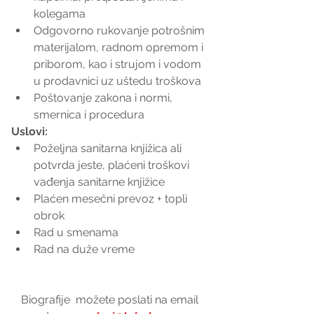
kolegama   
Odgovorno rukovanje potrošnim 
materijalom, radnom opremom i 
priborom, kao i strujom i vodom 
u prodavnici uz uštedu troškova   
Poštovanje zakona i normi, 
smernica i procedura  
Uslovi:
Poželjna sanitarna knjižica ali 
potvrda jeste, plaćeni troškovi 
vađenja sanitarne knjižice  
Plaćen mesečni prevoz + topli 
obrok  
Rad u smenama  
Rad na duže vreme 
Biografije  možete poslati na email 