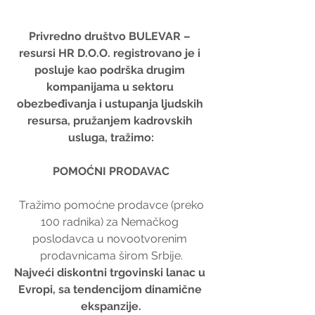
Privredno društvo BULEVAR – 
resursi HR D.O.O. registrovano je i 
posluje kao podrška drugim 
kompanijama u sektoru 
obezbeđivanja i ustupanja ljudskih 
resursa, pružanjem kadrovskih 
usluga, tražimo:
POMOĆNI PRODAVAC
 Tražimo pomoćne prodavce (preko 
100 radnika) za Nemačkog 
poslodavca u novootvorenim 
prodavnicama širom Srbije.
Najveći diskontni trgovinski lanac u 
Evropi, sa tendencijom dinamične 
ekspanzije.