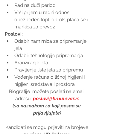
Rad na duži period  
Vrši prijem u radni odnos, 
obezbeđen topli obrok, plaća se i 
markica za prevoz 
Poslovi:
Odabir namirnica za pripremanje 
jela  
Odabir tehnologije pripremanja  
Aranžiranje jela  
Pravljenje liste jela za pripremu  
Vođenje računa o ličnoj higijeni i 
higijeni sredstava i prostora 
Biografije  možete poslati na email 
adresu: 
poslovi@hrbulevar.rs
(sa naznakom za koji posao se 
prijavljujete)
Kandidati se mogu prijaviti na brojeve 