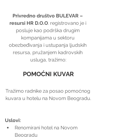
Privredno društvo BULEVAR – 
resursi HR D.O.O
. registrovano je i 
posluje kao podrška drugim 
kompanijama u sektoru 
obezbeđivanja i ustupanja ljudskih 
resursa, pružanjem kadrovskih 
usluga, tražimo:
POMOĆNI KUVAR
Tražimo radnike za posao pomoćnog 
kuvara u hotelu na Novom Beogradu.
Uslovi:
Renomirani hotel na Novom 
Beogradu  