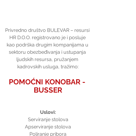
Privredno društvo BULEVAR – resursi 
HR D.O.O. registrovano je i posluje 
kao podrška drugim kompanijama u 
sektoru obezbeđivanja i ustupanja 
ljudskih resursa, pružanjem 
kadrovskih usluga, tražimo:
POMOĆNI KONOBAR - 
BUSSER
Uslovi:
Serviranje stolova
Apserviranje stolova
Poliranje pribora