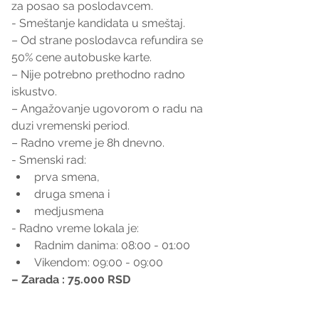
za posao sa poslodavcem. 
- Smeštanje kandidata u smeštaj.
– Od strane poslodavca refundira se 
50% cene autobuske karte.
– Nije potrebno prethodno radno 
iskustvo.
– Angažovanje ugovorom o radu na 
duzi vremenski period.
– Radno vreme je 8h dnevno.
- Smenski rad:
prva smena, 
druga smena i 
medjusmena 
- Radno vreme lokala je:
Radnim danima: 08:00 - 01:00
Vikendom: 09:00 - 09:00
– Zarada : 75.000 RSD