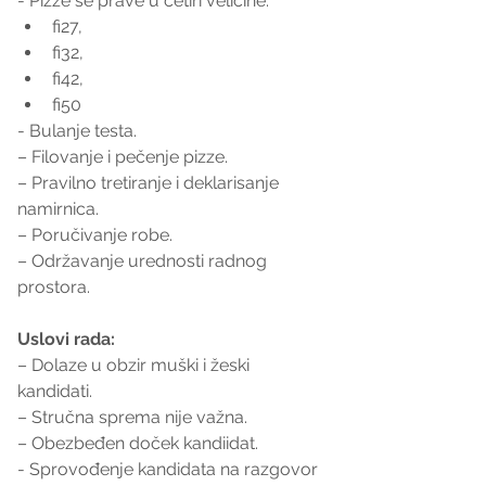
- Pizze se prave u četiri velicine: 
fi27, 
fi32,
fi42, 
fi50
- Bulanje testa.
– Filovanje i pečenje pizze.
– Pravilno tretiranje i deklarisanje 
namirnica.
– Poručivanje robe.
– Održavanje urednosti radnog 
prostora.
Uslovi rada:
– Dolaze u obzir muški i žeski 
kandidati.
– Stručna sprema nije važna.
– Obezbeđen doček kandiidat.
- Sprovođenje kandidata na razgovor 