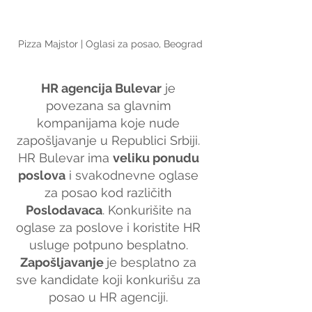
Pizza Majstor | Oglasi za posao, Beograd
HR agencija Bulevar
 je 
povezana sa glavnim 
kompanijama koje nude 
zapošljavanje u Republici Srbiji. 
HR Bulevar ima 
veliku ponudu 
poslova
 i svakodnevne oglase 
za posao kod različith 
Poslodavaca
. Konkurišite na 
oglase za poslove i koristite HR 
usluge potpuno besplatno. 
Zapošljavanje 
je besplatno za 
sve kandidate koji konkurišu za 
posao u HR agenciji. 