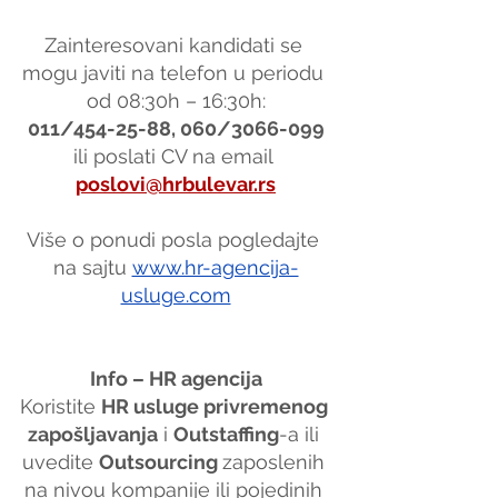
Zainteresovani kandidati se 
mogu javiti na telefon u periodu 
od 08:30h – 16:30h:
011/454-25-88, 060/3066-099
ili poslati CV na email 
poslovi@hrbulevar.rs
Više o ponudi posla pogledajte 
na sajtu
www.hr-agencija-
usluge.com
Info – HR agencija
Koristite 
HR usluge privremenog 
zapošljavanja
 i 
Outstaffing
-a ili 
uvedite 
Outsourcing 
zaposlenih 
na nivou kompanije ili pojedinih 