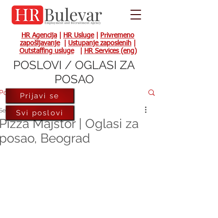
HR Agencija
|
HR Usluge
|
Privremeno
zapošljavanje
|
Ustupanje zaposlenih
|
Outstaffing usluge
|
HR Services (eng)
POSLOVI / OGLASI ZA
POSAO
Post
Prijavi se
Sep 8, 2023
Svi poslovi
Pizza Majstor | Oglasi za
posao, Beograd