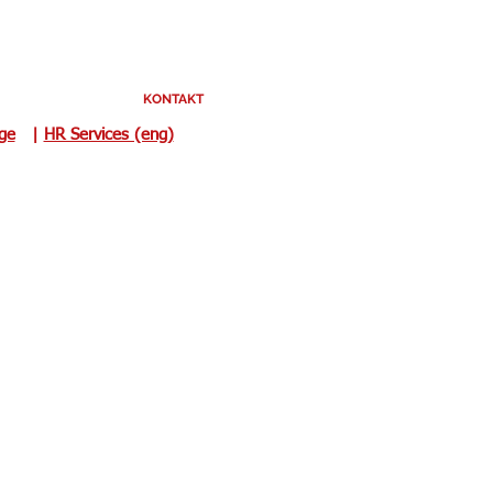
KONTAKT
uge
|
HR Services (eng)