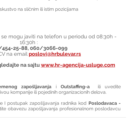
kustvo na sličnim ili istim pozicijama
 se mogu javiti na telefon u periodu od 08:30h - 
16:30h :
/454-25-88, 060/3066-099
 CV na email 
poslovi@hrbulevar.rs
ledajte na sajtu 
www.hr-agencija-usluge.com
emenog zapošljavanja
 i 
Outstaffing-a
  ili uvedite 
nivou kompanije ili pojedinih organizacionih delova.
I postupak zapošljavanja radnika kod 
Poslodavaca - 
tite obavezu zapošljavanja profesionalnom poslodavcu 