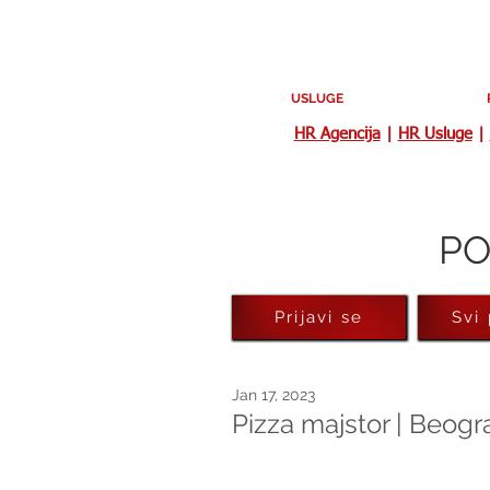
USLUGE
HR Agencija
|
HR Usluge
|
PO
Prijavi se
Svi
Jan 17, 2023
Pizza majstor | Beogr