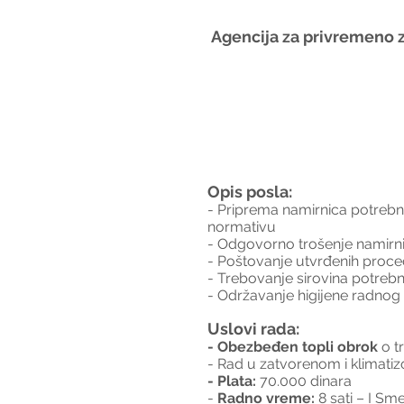
Agencija za privremeno z
Opis posla:
- Priprema namirnica potrebnih
normativu
- Odgovorno trošenje namirn
- Poštovanje utvrđenih proce
- Trebovanje sirovina potreb
- Održavanje higijene radnog
Uslovi rada:
- Obezbeđen topli obrok 
o t
- Rad u zatvorenom i klimat
- Plata:
 70.000 dinara
- 
Radno vreme:
 8 sati – I Sm