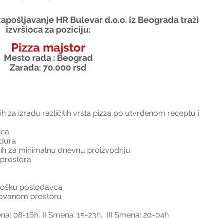
apošljavanje HR Bulevar d.o.o. iz Beograda traži 
izvršioca za poziciju:
Pizza majstor
Mesto rada : Beograd
Zarada: 70.000 rsd
 za izradu različitih vrsta pizza po utvrđenom receptu i 
ica
dura 
nih za minimalnu dnevnu proizvodnju
 prostora
rošku poslodavca 
izovanom prostoru
ena: 08-16h, II Smena: 15-23h,  III Smena: 20-04h  