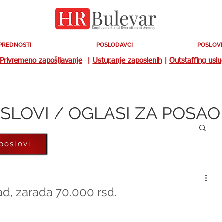
PREDNOSTI
POSLODAVCI
POSLOVI
Privremeno zapošljavanje
|
Ustupanje zaposlenih
|
Outstaffing usl
SLOVI / OGLASI ZA POSAO
 poslovi
ad, zarada 70.000 rsd.