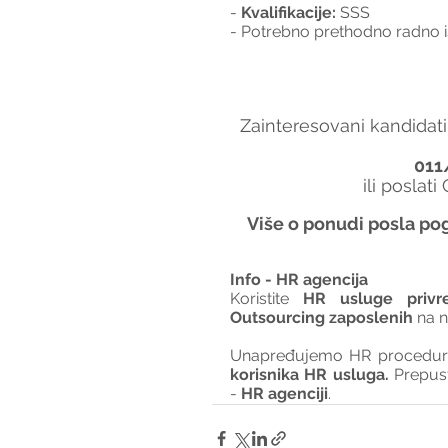
- 
Kvalifikacije:
 SSS
- Potrebno prethodno radno is
Zainteresovani kandidati
011
ili poslati
Više o ponudi posla pog
Info - HR agencija 
Koristite 
HR usluge privr
Outsourcing zaposlenih
 na 
Unapređujemo HR procedure 
korisnika HR usluga. 
Prepus
- 
HR agenciji
.