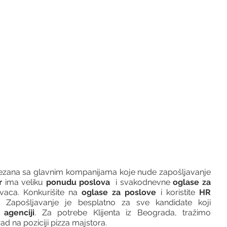
vezana sa glavnim kompanijama koje nude zapošljavanje 
r 
ima veliku 
ponudu poslova
  i svakodnevne 
oglase za 
vaca. Konkurišite na 
oglase za poslove
 i koristite 
HR 
 Zapošljavanje je besplatno za sve kandidate koji 
agenciji
. Za potrebe Klijenta iz Beograda, tražimo 
ad na poziciji pizza majstora.