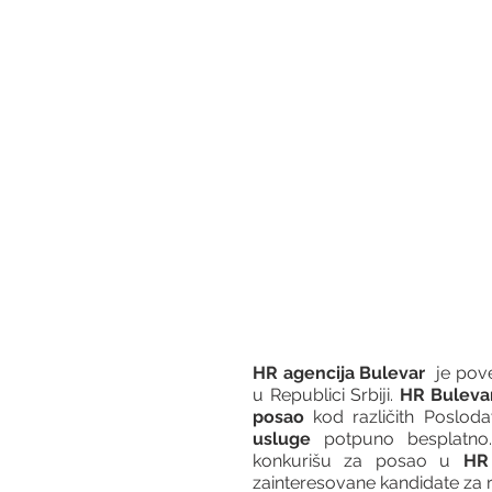
HR agencija Bulevar
  je po
u Republici Srbiji. 
HR Buleva
posao
 kod različith Posloda
usluge
 potpuno besplatno.
konkurišu za posao u 
HR 
zainteresovane kandidate za r