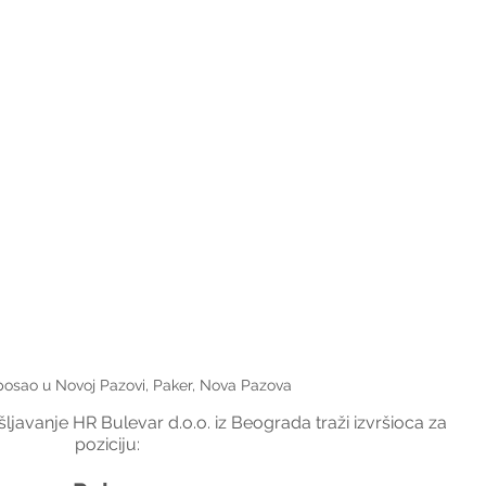
posao u Novoj Pazovi, Paker, Nova Pazova
javanje HR Bulevar d.o.o. iz Beograda traži izvršioca za 
poziciju: