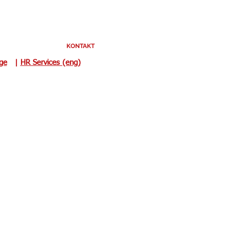
KONTAKT
uge
|
HR Services (eng)