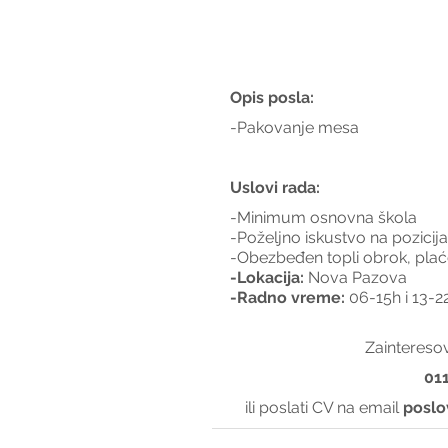
Opis posla:
-Pakovanje mesa
Uslovi rada:
-Minimum osnovna škola
-Poželjno iskustvo na pozici
-Obezbeđen topli obrok, plać
-Lokacija:
 Nova Pazova
-Radno vreme:
 06-15h i 13-
Zainteresov
01
ili poslati CV na email 
poslo