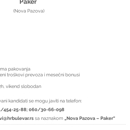
Paker 
(Nova Pazova)
jama pakovanja
eni troškovi prevoza i mesečni bonusi
22h, vikend slobodan
ani kandidati se mogu javiti na telefon:
1/454-25-88; 060/30-66-098
vi@hrbulevar.rs 
sa naznakom 
„Nova Pazova – Paker“