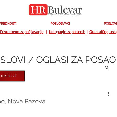
PREDNOSTI
POSLODAVCI
POSLOVI
Privremeno zapošljavanje
|
Ustupanje zaposlenih
|
Outstaffing usl
SLOVI / OGLASI ZA POSAO
 poslovi
sao, Nova Pazova