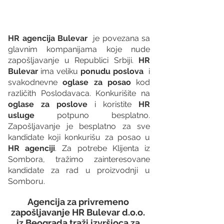
HR agencija Bulevar
  je povezana sa 
glavnim kompanijama koje nude 
zapošljavanje u Republici Srbiji. 
HR 
Bulevar 
ima veliku 
ponudu poslova
  i 
svakodnevne 
oglase za posao
 kod 
različith Poslodavaca. Konkurišite na 
oglase za poslove
 i koristite 
HR 
usluge
 potpuno besplatno. 
Zapošljavanje je besplatno za sve 
kandidate koji konkurišu za posao u 
HR agenciji
. Za potrebe Klijenta iz 
Sombora, tražimo zainteresovane 
kandidate za rad u proizvodnji u 
Somboru.
Agencija za privremeno 
zapošljavanje HR Bulevar d.o.o. 
iz Beograda traži izvršioca za 