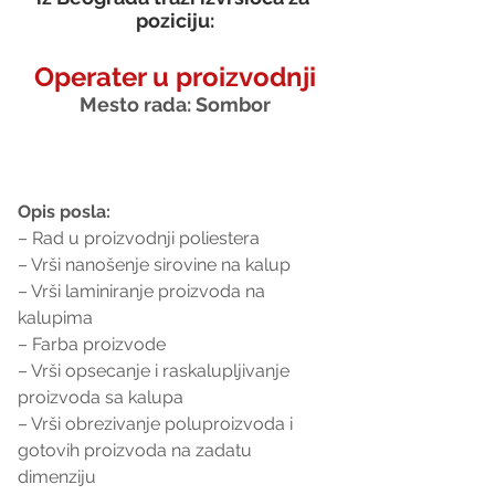
poziciju:
Operater u proizvodnji
Mesto rada: Sombor
Opis posla:
– Rad u proizvodnji poliestera
– Vrši nanošenje sirovine na kalup
– Vrši laminiranje proizvoda na 
kalupima
– Farba proizvode
– Vrši opsecanje i raskalupljivanje 
proizvoda sa kalupa
– Vrši obrezivanje poluproizvoda i 
gotovih proizvoda na zadatu 
dimenziju