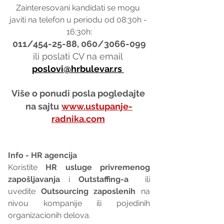
Zainteresovani kandidati se mogu 
javiti na telefon u periodu od 08:30h - 
16:30h:
011/454-25-88, 060/3066-099
ili poslati CV na email 
poslovi@hrbulevar.rs 
Više o ponudi posla pogledajte 
na sajtu
www.ustupanje-
radnika.com
Info - HR agencija 
Koristite 
HR usluge privremenog 
zapošljavanja
 i 
Outstaffing-a
  ili 
uvedite 
Outsourcing zaposlenih
 na 
nivou kompanije ili pojedinih 
organizacionih delova.