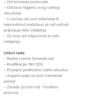
– Vrši brušenje proizvoda
– Održava higijenu svog radnog 
okruženja
– U slučaju da uoči oštećenje ili 
nepravilnost sredstava za rad odmah 
prijavljuje šefu odeljenja
– Za svoj rad odgovoran je šefu 
odeljenja.
Uslovi rada:
– Radno vreme: Smenski rad
– Kvalifikacije: NK/SSS
– Poželjno prethodno radno iskustvo
– Angažovanje na duži vremenski 
period
– Zarada: 50.000 rsd. + troškovi 
prevoza