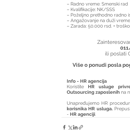
– Radno vreme: Smenski rad
– Kvalifikacije: NK/SSS
– Poželjno prethodno radno i
– Angažovanje na duži vreme
– Zarada: 50.000 rsd. + trošk
Zainteresovan
011
ili poslati
Više o ponudi posla po
Info - HR agencija 
Koristite 
HR usluge privr
Outsourcing zaposlenih
 na 
Unapređujemo HR procedure 
korisnika HR usluga. 
Prepus
- 
HR agenciji
.