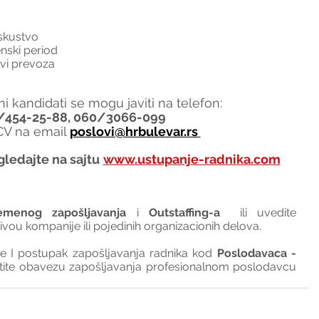
skustvo
nski period
ovi prevoza
i kandidati se mogu javiti na telefon:
/454-25-88, 060/3066-099
 CV na email 
poslovi@hrbulevar.rs 
gledajte na sajtu
www.ustupanje-radnika.com
emenog zapošljavanja
 i 
Outstaffing-a
  ili uvedite 
nivou kompanije ili pojedinih organizacionih delova.
I postupak zapošljavanja radnika kod 
Poslodavaca - 
tite obavezu zapošljavanja profesionalnom poslodavcu 