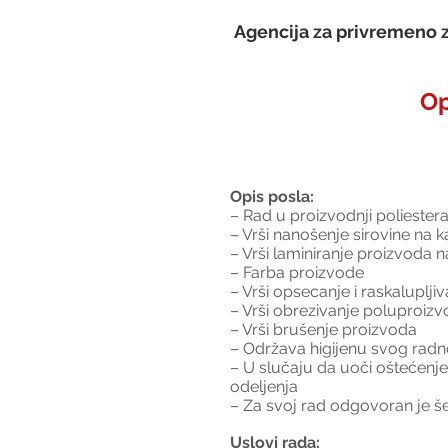
Agencija za privremeno z
Op
Opis posla:
– Rad u proizvodnji poliester
– Vrši nanošenje sirovine na k
– Vrši laminiranje proizvoda 
– Farba proizvode
– Vrši opsecanje i raskaluplj
– Vrši obrezivanje poluproizv
– Vrši brušenje proizvoda
– Održava higijenu svog rad
– U slučaju da uoči oštećenje 
odeljenja
– Za svoj rad odgovoran je še
Uslovi rada: