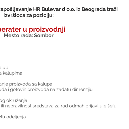
apošljavanje HR Bulevar d.o.o. iz Beograda traži 
izvršioca za poziciju:
erater u proizvodnji
Mesto rada: Sombor
a
alup
na kalupima
ivanje proizvoda sa kalupa
oda i gotovih proizvoda na zadatu dimenziju
nog okruženja
ili nepravilnost sredstava za rad odmah prijavljuje šefu 
fu odeljenja.