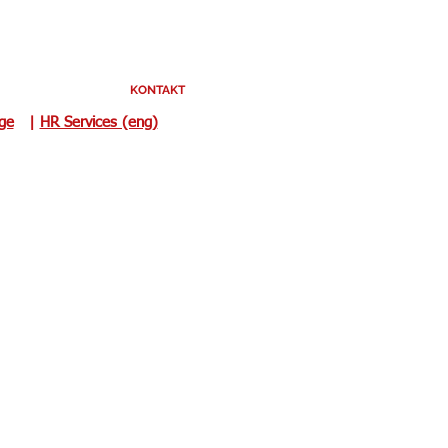
KONTAKT
uge
|
HR Services (eng)