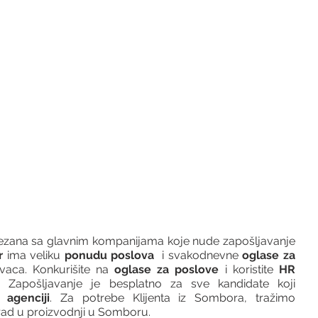
vezana sa glavnim kompanijama koje nude zapošljavanje 
r 
ima veliku 
ponudu poslova
  i svakodnevne 
oglase za 
vaca. Konkurišite na 
oglase za poslove
 i koristite 
HR 
 Zapošljavanje je besplatno za sve kandidate koji 
 agenciji
. Za potrebe Klijenta iz Sombora, tražimo 
rad u proizvodnji u Somboru.