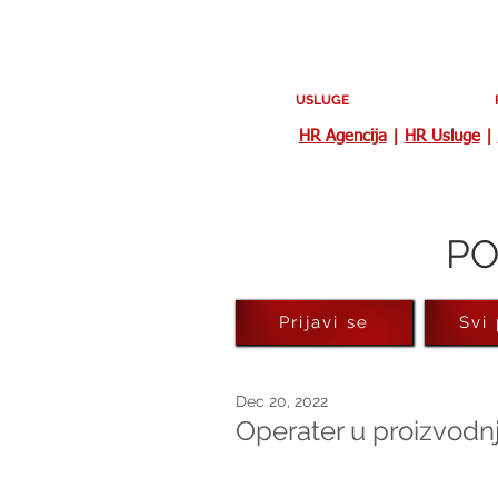
USLUGE
HR Agencija
|
HR Usluge
|
PO
Prijavi se
Svi
Dec 20, 2022
Operater u proizvodnj