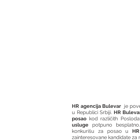
HR agencija Bulevar
  je po
u Republici Srbiji. 
HR Buleva
posao
 kod različith Posloda
usluge
 potpuno besplatno.
konkurišu za posao u 
HR
zainteresovane kandidate za 