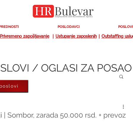
PREDNOSTI
POSLODAVCI
POSLOVI
Privremeno zapošljavanje
|
Ustupanje zaposlenih
|
Outstaffing usl
SLOVI / OGLASI ZA POSAO
 poslovi
i | Sombor, zarada 50.000 rsd. + prevoz