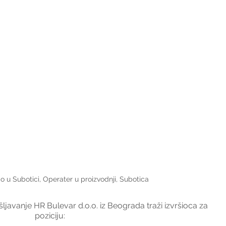
o u Subotici, Operater u proizvodnji, Subotica
javanje HR Bulevar d.o.o. iz Beograda traži izvršioca za 
poziciju: