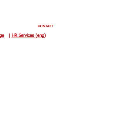
KONTAKT
uge
|
HR Services (eng)