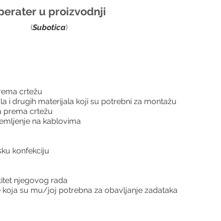
erater u proizvodnji 
(
Subotica
)
prema crtežu
la i drugih materijala koji su potrebni za montažu
la prema crtežu
lemljenje na kablovima
ku konfekciju
titet njegovog rada
 koja su mu/joj potrebna za obavljanje zadataka