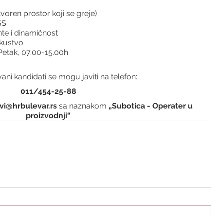
tvoren prostor koji se greje)
SS
te i dinamičnost
skustvo
etak, 07.00-15.00h
ani kandidati se mogu javiti na telefon:
011/454-25-88
vi@hrbulevar.rs 
sa naznakom 
„Subotica - Operater u 
proizvodnji“