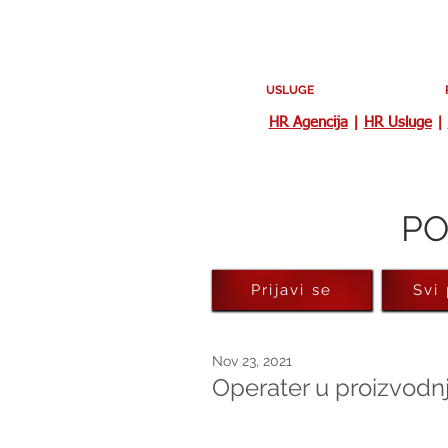
USLUGE
HR Agencija
|
HR Usluge
|
PO
Prijavi se
Svi
Nov 23, 2021
Operater u proizvodnj