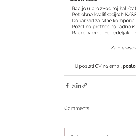
-Rad je u proizvodnoj hali (za
-Potrebne kvalifikacije: NK/S
-Dobar vid za sitne komponen
-Poželjno prethodno radno i
-Radno vreme: Ponedeljak – P
Zainteresov
ili poslati CV na email 
poslo
Comments