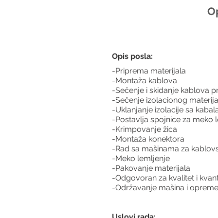
Op
Opis posla:
-Priprema materijala
-Montaža kablova
-Sečenje i skidanje kablova 
-Sečenje izolacionog materija
-Uklanjanje izolacije sa kaba
-Postavlja spojnice za meko 
-Krimpovanje žica
-Montaža konektora
-Rad sa mašinama za kablovs
-Meko lemljenje
-Pakovanje materijala
-Odgovoran za kvalitet i kvan
-Održavanje mašina i opreme
Uslovi rada: