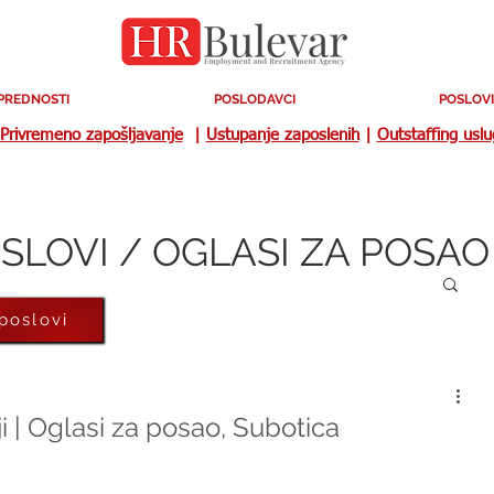
PREDNOSTI
POSLODAVCI
POSLOVI
Privremeno zapošljavanje
|
Ustupanje zaposlenih
|
Outstaffing usl
SLOVI / OGLASI ZA POSAO
 poslovi
i | Oglasi za posao, Subotica