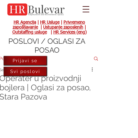
HR Agencija
|
HR Usluge
|
Privremeno
zapošljavanje
|
Ustupanje zaposlenih
|
Outstaffing usluge
|
HR Services (eng)
POSLOVI / OGLASI ZA
POSAO
Post
Prijavi se
Sep 2, 2021
Svi poslovi
Operater u proizvodnji
bojlera | Oglasi za posao,
Stara Pazova