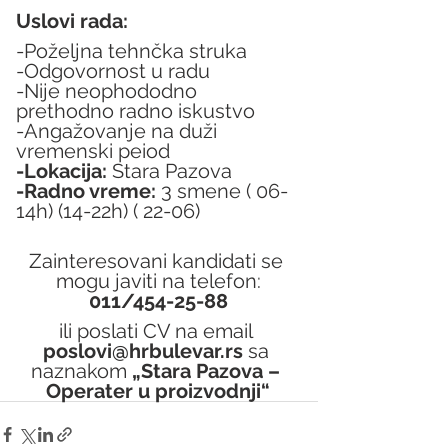
Uslovi rada:
-Poželjna tehnčka struka
-Odgovornost u radu
-Nije neophododno 
prethodno radno iskustvo
-Angažovanje na duži 
vremenski peiod
-Lokacija:
 Stara Pazova
-Radno vreme:
 3 smene ( 06-
14h) (14-22h) ( 22-06)
Zainteresovani kandidati se 
mogu javiti na telefon:
011/454-25-88
ili poslati CV na email 
poslovi@hrbulevar.rs 
sa 
naznakom 
„Stara Pazova – 
Operater u proizvodnji“