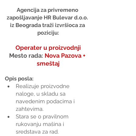
Agencija za privremeno 
zapošljavanje HR Bulevar d.o.o. 
iz Beograda traži izvršioca za 
poziciju:
Operater u proizvodnji
Mesto rada: 
Nova Pazova + 
smeštaj
Opis posla:
Realizuje proizvodne 
naloge, u skladu sa 
navedenim podacima i 
zahtevima.
Stara se o pravilnom 
rukovanju mašina i 
sredstava za rad. 