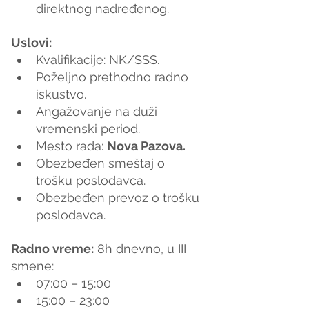
direktnog nadređenog.
Uslovi:
Kvalifikacije: NK/SSS.
Poželjno prethodno radno 
iskustvo.
Angažovanje na duži 
vremenski period.
Mesto rada: 
Nova Pazova.
Obezbeđen smeštaj o 
trošku poslodavca.
Obezbeđen prevoz o trošku 
poslodavca.
Radno vreme:
 8h dnevno, u III 
smene:
07:00 – 15:00
15:00 – 23:00