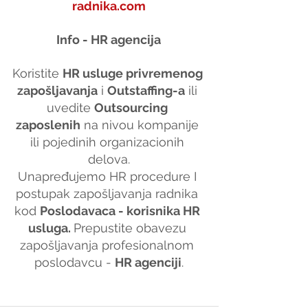
radnika.com
Info - HR agencija
Koristite 
HR usluge privremenog 
zapošljavanja
 i 
Outstaffing-a
 ili 
uvedite 
Outsourcing 
zaposlenih
 na nivou kompanije 
ili pojedinih organizacionih 
delova.
Unapređujemo HR procedure I 
postupak zapošljavanja radnika 
kod 
Poslodavaca - korisnika HR 
usluga. 
Prepustite obavezu 
zapošljavanja profesionalnom 
poslodavcu - 
HR agenciji
.