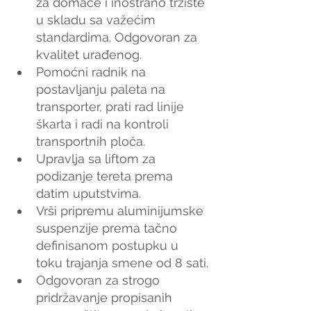
za domaće i inostrano tržište 
u skladu sa važećim 
standardima. Odgovoran za 
kvalitet urađenog.
Pomoćni radnik na 
postavljanju paleta na 
transporter, prati rad linije 
škarta i radi na kontroli 
transportnih ploča.
Upravlja sa liftom za 
podizanje tereta prema 
datim uputstvima.
Vrši pripremu aluminijumske 
suspenzije prema tačno 
definisanom postupku u 
toku trajanja smene od 8 sati.
Odgovoran za strogo 
pridržavanje propisanih 