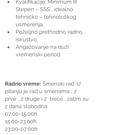
Kvalifikacije: Minimum III 
Stepen – SSS , idealno 
tehničko – tehnološkog 
usmerenja.
Poželjno prethodno radno 
iskustvo
Angažovanje na duži 
vremenski period
Radno vreme
:
Smenski rad: U 
pitanju je rad u smenama , 2 
prve , 2 druge i 2  treće , zatim su 
2 dana slobodna:
07:00-15:00h
15:00-23:00h
23:00-07:00h