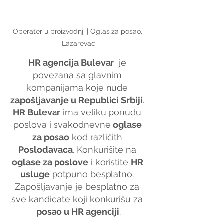
Operater u proizvodnji | Oglas za posao, 
Lazarevac
HR agencija Bulevar
  je 
povezana sa glavnim 
kompanijama koje nude 
zapošljavanje u Republici Srbiji
. 
HR Bulevar
 ima veliku ponudu 
poslova i svakodnevne 
oglase 
za posao
 kod različith 
Poslodavaca
. Konkurišite na 
oglase za poslove
 i koristite 
HR 
usluge
 potpuno besplatno. 
Zapošljavanje je besplatno za 
sve kandidate koji konkurišu za 
posao u HR agenciji
.