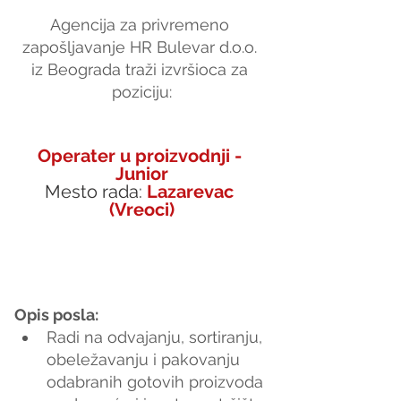
Agencija za privremeno 
zapošljavanje HR Bulevar d.o.o. 
iz Beograda traži izvršioca za 
poziciju:
Operater u proizvodnji - 
Junior
Mesto rada: 
Lazarevac 
(Vreoci)
Opis posla:
Radi na odvajanju, sortiranju, 
obeležavanju i pakovanju 
odabranih gotovih proizvoda 