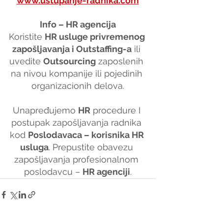
www.ustupanje-radnika.com
Info – HR agencija
Koristite 
HR usluge privremenog 
zapošljavanja i Outstaffing-a
 ili 
uvedite 
Outsourcing
 zaposlenih 
na nivou kompanije ili pojedinih 
organizacionih delova.
Unapređujemo 
HR
 procedure I 
postupak zapošljavanja radnika 
kod 
Poslodavaca – korisnika HR 
usluga
. Prepustite obavezu 
zapošljavanja profesionalnom 
poslodavcu – 
HR agenciji
.