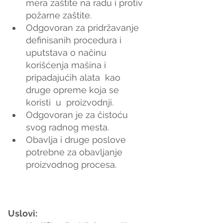
mera zaštite na radu i protiv 
požarne zaštite.
Odgovoran za pridržavanje 
definisanih procedura i 
uputstava o načinu 
korišćenja mašina i 
pripadajućih alata  kao 
druge opreme koja se 
koristi  u  proizvodnji.
Odgovoran je za čistoću 
svog radnog mesta.
Obavlja i druge poslove 
potrebne za obavljanje 
proizvodnog procesa.
Uslovi: