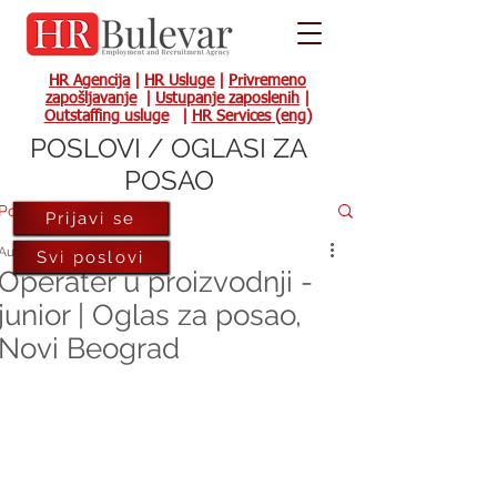
HR Agencija
|
HR Usluge
|
Privremeno
zapošljavanje
|
Ustupanje zaposlenih
|
Outstaffing usluge
|
HR Services (eng)
POSLOVI / OGLASI ZA
POSAO
Post
Prijavi se
Aug 2, 2024
Svi poslovi
Operater u proizvodnji -
junior | Oglas za posao,
Novi Beograd