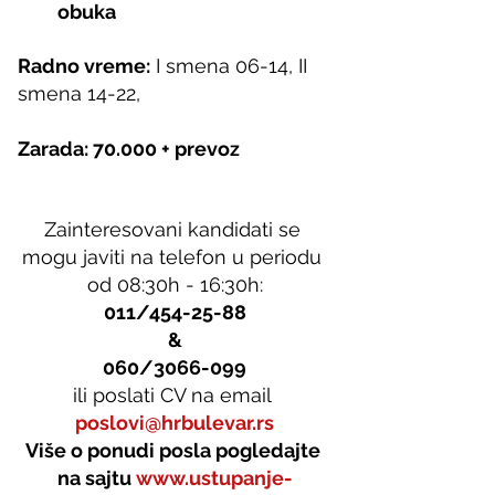
obuka
Radno vreme:
 I smena 06-14, II 
smena 14-22,
Zarada: 70.000 + prevoz
Zainteresovani kandidati se 
mogu javiti na telefon u periodu 
od 08:30h - 16:30h:
011/454-25-88
&
060/3066-099
ili poslati CV na email
poslovi@hrbulevar.rs
Više o ponudi posla pogledajte 
na sajtu
www.ustupanje-