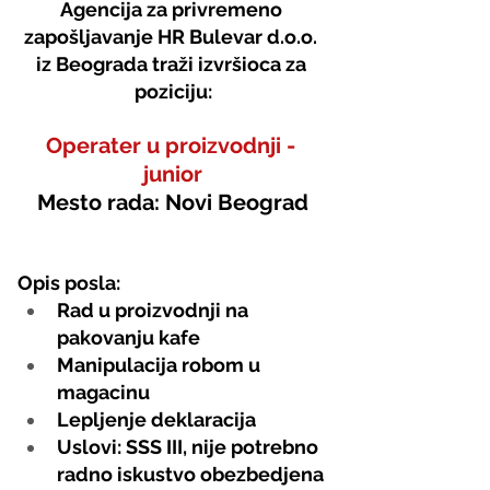
Agencija za privremeno 
zapošljavanje HR Bulevar d.o.o. 
iz Beograda traži izvršioca za 
poziciju:
Operater u proizvodnji - 
junior
Mesto rada: Novi Beograd
Opis posla:
Rad u proizvodnji na 
pakovanju kafe
Manipulacija robom u 
magacinu
Lepljenje deklaracija
Uslovi: SSS III, nije potrebno 
radno iskustvo obezbedjena 