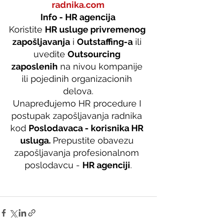
radnika.com
Info - HR agencija
Koristite 
HR usluge privremenog 
zapošljavanja
 i 
Outstaffing-a
 ili 
uvedite 
Outsourcing 
zaposlenih
 na nivou kompanije 
ili pojedinih organizacionih 
delova.
Unapređujemo HR procedure I 
postupak zapošljavanja radnika 
kod 
Poslodavaca - korisnika HR 
usluga. 
Prepustite obavezu 
zapošljavanja profesionalnom 
poslodavcu - 
HR agenciji
.