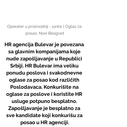
Operater u proizvodnji - junior | Oglas za 
posao, Novi Beograd
HR agencija Bulevar je povezana 
sa glavnim kompanijama koje 
nude zapošljavanje u Republici 
Srbiji. HR Bulevar ima veliku 
ponudu poslova i svakodnevne 
oglase za posao kod različith 
Poslodavaca. Konkurišite na 
oglase za poslove i koristite HR 
usluge potpuno besplatno. 
Zapošljavanje je besplatno za 
sve kandidate koji konkurišu za 
posao u HR agenciji.