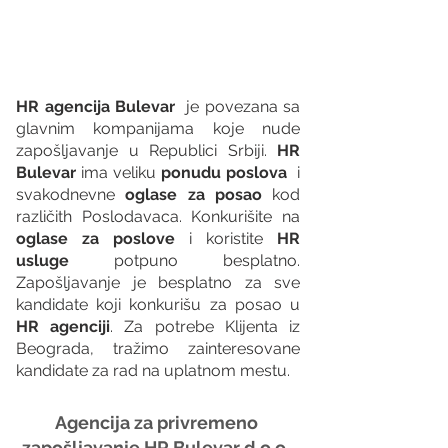
HR agencija Bulevar
  je povezana sa 
glavnim kompanijama koje nude 
zapošljavanje u Republici Srbiji. 
HR 
Bulevar 
ima veliku 
ponudu poslova
  i 
svakodnevne 
oglase za posao
 kod 
različith Poslodavaca. Konkurišite na 
oglase za poslove
 i koristite 
HR 
usluge
 potpuno besplatno. 
Zapošljavanje je besplatno za sve 
kandidate koji konkurišu za posao u 
HR agenciji
. Za potrebe Klijenta iz 
Beograda, tražimo zainteresovane 
kandidate za rad na uplatnom mestu.
Agencija za privremeno 
zapošljavanje HR Bulevar d.o.o. 