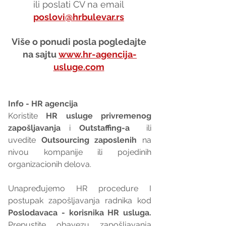
ili poslati CV na email 
poslovi@hrbulevar.rs
Više o ponudi posla pogledajte 
na sajtu 
www.hr-agencija-
usluge.com
Info - HR agencija 
Koristite 
HR usluge privremenog 
zapošljavanja
 i 
Outstaffing-a
  ili 
uvedite 
Outsourcing zaposlenih
 na 
nivou kompanije ili pojedinih 
organizacionih delova.
Unapređujemo HR procedure I 
postupak zapošljavanja radnika kod 
Poslodavaca - korisnika HR usluga. 
Prepustite obavezu zapošljavanja 