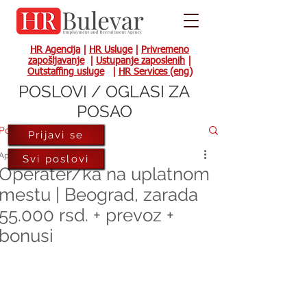
HR Agencija
|
HR Usluge
|
Privremeno
zapošljavanje
|
Ustupanje zaposlenih
|
Outstaffing usluge
|
HR Services (eng)
POSLOVI / OGLASI ZA
POSAO
Post
Prijavi se
Apr 13, 2023
Svi poslovi
Operater/ka na uplatnom
mestu | Beograd, zarada
55.000 rsd. + prevoz +
bonusi