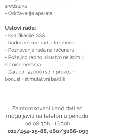
sredstava
- Održavanje aparata
Uslovi rada:
- Kvalifikacije: SSS
- Radno vreme: rad u tri smene 
- Poznavanje rada na računaru
- Poželjno radno iskustvo na istim ili 
sličnim mestima
- Zarada: 55.000 rsd. + prevoz + 
bonusi + stimulativni bakšiš
Zainteresovani kandidati se 
mogu javiti na telefon u periodu 
od 08:30h -16:30h:
011/454-25-88, 060/3066-099