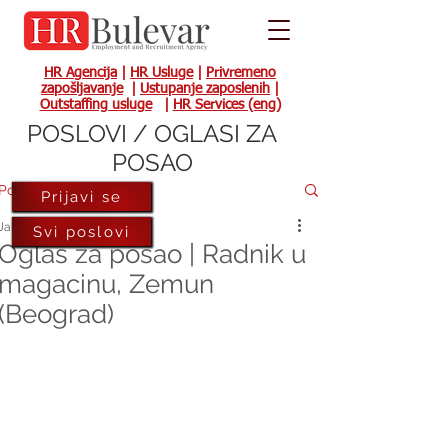
HR Agencija
|
HR Usluge
|
Privremeno
zapošljavanje
|
Ustupanje zaposlenih
|
Outstaffing usluge
|
HR Services (eng)
POSLOVI / OGLASI ZA
POSAO
Post
Prijavi se
Jan 30, 2024
Svi poslovi
Oglas za posao | Radnik u
magacinu, Zemun
(Beograd)