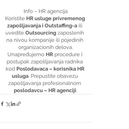
Info – HR agencija
Koristite 
HR usluge privremenog 
zapošljavanja i Outstaffing-a
 ili 
uvedite 
Outsourcing
 zaposlenih 
na nivou kompanije ili pojedinih 
organizacionih delova.
Unapređujemo 
HR
 procedure I 
postupak zapošljavanja radnika 
kod 
Poslodavaca – korisnika HR 
usluga
. Prepustite obavezu 
zapošljavanja profesionalnom 
poslodavcu – HR agenciji
.