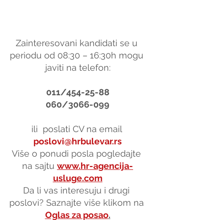
Zainteresovani kandidati se u 
periodu od 08:30 – 16:30h mogu 
javiti na telefon:
011/454-25-88
060/3066-099
ili  poslati CV na email 
poslovi@hrbulevar.rs
Više o ponudi posla pogledajte 
na sajtu 
www.hr-agencija-
usluge.com
Da li vas interesuju i drugi 
poslovi? Saznajte više klikom na 
Oglas za posao
.