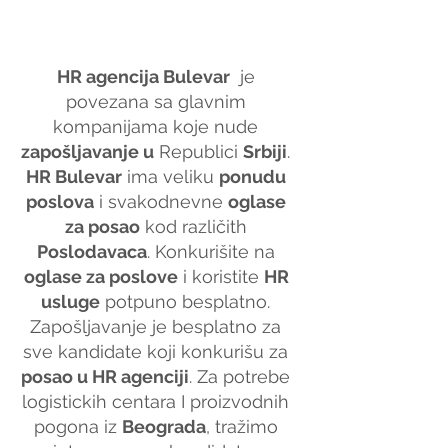
HR agencija Bulevar
  je 
povezana sa glavnim 
kompanijama koje nude 
zapošljavanje u
 Republici 
Srbiji
. 
HR Bulevar
 ima veliku 
ponudu 
poslova
 i svakodnevne 
oglase 
za posao
 kod različith 
Poslodavaca
. Konkurišite na 
oglase za poslove
 i koristite 
HR 
usluge
 potpuno besplatno. 
Zapošljavanje je besplatno za 
sve kandidate koji konkurišu za 
posao u HR agenciji
. Za potrebe 
logistickih centara I proizvodnih 
pogona iz 
Beograda
, tražimo 