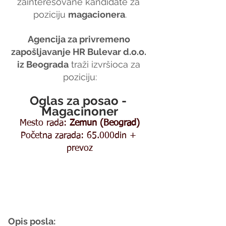
zainteresovane kandidate za 
poziciju 
magacionera
.
Agencija za privremeno 
zapošljavanje HR Bulevar d.o.o. 
iz Beograda
 traži izvršioca za 
poziciju:
Oglas za posao - 
Magacinoner
Mesto rada: 
Zemun (Beograd)
Početna zarada: 65.000din + 
prevoz
Opis posla: