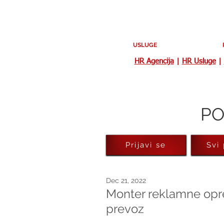
USLUGE
HR Agencija
|
HR Usluge
|
PO
Prijavi se
Svi
Dec 21, 2022
Monter reklamne opre
prevoz