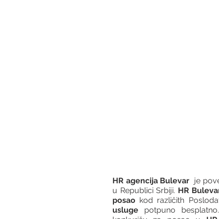
HR agencija Bulevar
  je po
u Republici Srbiji. 
HR Buleva
posao
 kod različith Posloda
usluge
 potpuno besplatno.