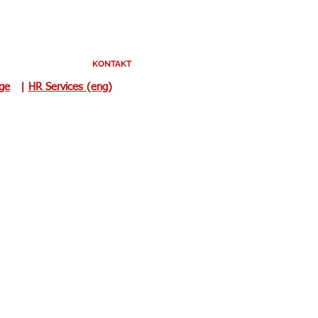
KONTAKT
uge
|
HR Services (eng)