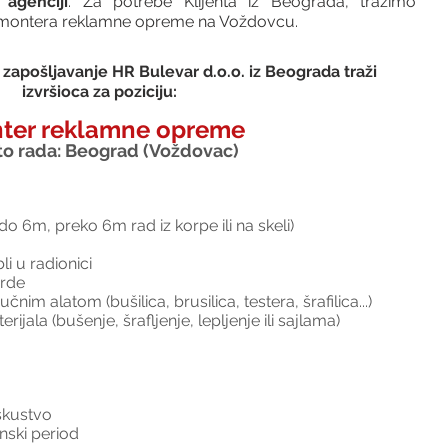
agenciji
. Za potrebe Klijenta iz Beograda, tražimo 
 montera reklamne opreme na Voždovcu. 
zapošljavanje HR Bulevar d.o.o. iz Beograda traži 
izvršioca za poziciju:
ter reklamne opreme
o rada: Beograd (Voždovac)
o 6m, preko 6m rad iz korpe ili na skeli)
li u radionici
orde
im alatom (bušilica, brusilica, testera, šrafilica...)
ijala (bušenje, šrafljenje, lepljenje ili sajlama)
skustvo
nski period