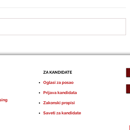
ZA KANDIDATE
Oglasi za posao
Prijava kandidata
sing
Zakonski propisi
Saveti za kandidate