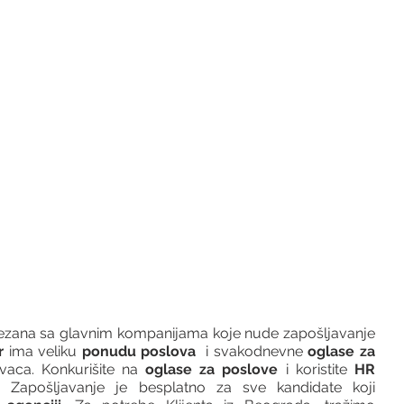
vezana sa glavnim kompanijama koje nude zapošljavanje 
r 
ima veliku 
ponudu poslova
  i svakodnevne 
oglase za 
vaca. Konkurišite na 
oglase za poslove
 i koristite 
HR 
 Zapošljavanje je besplatno za sve kandidate koji 