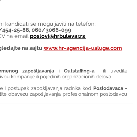
z
i kandidati se mogu javiti na telefon:
/454-25-88, 060/3066-099
 CV na email 
poslovi@hrbulevar.rs 
ledajte na sajtu
www.hr-agencija-usluge.com
emenog zapošljavanja
 i 
Outstaffing-a
  ili uvedite 
nivou kompanije ili pojedinih organizacionih delova.
I postupak zapošljavanja radnika kod 
Poslodavaca - 
tite obavezu zapošljavanja profesionalnom poslodavcu 