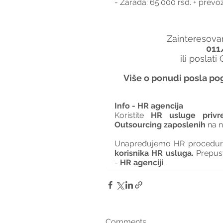
- Zarada: 65.000 rsd. + prevo
Zainteresovan
011
ili poslati
Više o ponudi posla pog
Info - HR agencija 
Koristite 
HR usluge privr
Outsourcing zaposlenih
 na 
Unapređujemo HR procedure 
korisnika HR usluga. 
Prepus
- 
HR agenciji
.
Comments