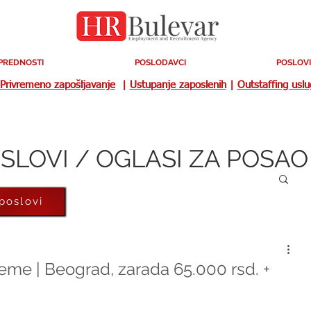
PREDNOSTI
POSLODAVCI
POSLOVI
Privremeno zapošljavanje
|
Ustupanje zaposlenih
|
Outstaffing usl
SLOVI / OGLASI ZA POSAO
 poslovi
me | Beograd, zarada 65.000 rsd. +