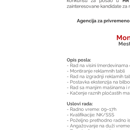
konkurišu za posao u 
HR 
zainteresovane kandidate za
Agencija za privremeno 
Mon
Mest
Opis posla:
- Rad na visini (merdevinama d
- Montiranje reklamnih tabli
- Rad na izgradnji reklamih tab
- Postavka ekstenzija na bilb
- Rad sa manjim mašinama i ručn
- Kačenje raznih pločastih mater
Uslovi rada:
- Radno vreme: 09–17h
- Kvalifikacije: NK/SSS
- Poželjno prethodno radno i
- Angažovanje na duži vreme