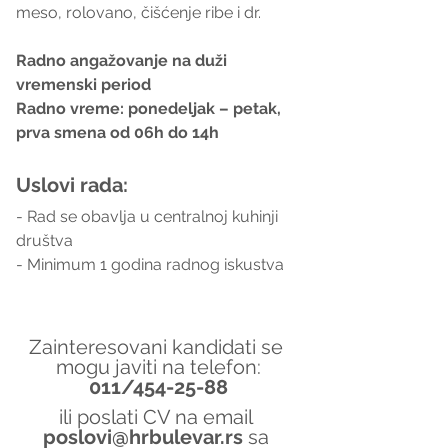
meso, rolovano, čišćenje ribe i dr.
Radno angažovanje na duži 
vremenski period
Radno vreme: ponedeljak – petak,  
prva smena od 06h do 14h
Uslovi rada:
- Rad se obavlja u centralnoj kuhinji 
društva
- Minimum 1 godina radnog iskustva
Zainteresovani kandidati se 
mogu javiti na telefon:
011/454-25-88
ili poslati CV na email 
poslovi@hrbulevar.rs 
sa 