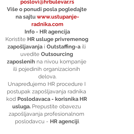
poslovi@hrbulevar.rs
Više o ponudi posla pogledajte 
na sajtu 
www.ustupanje-
radnika.com
Info - HR agencija
Koristite 
HR usluge privremenog 
zapošljavanja
 i 
Outstaffing-a
 ili 
uvedite 
Outsourcing 
zaposlenih
 na nivou kompanije 
ili pojedinih organizacionih 
delova.
Unapređujemo HR procedure I 
postupak zapošljavanja radnika 
kod 
Poslodavaca - korisnika HR 
usluga. 
Prepustite obavezu 
zapošljavanja profesionalnom 
poslodavcu - 
HR agenciji
.