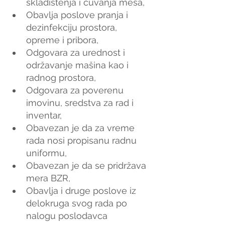
skladištenja i čuvanja mesa,
Obavlja poslove pranja i 
dezinfekciju prostora, 
opreme i pribora,
Odgovara za urednost i 
održavanje mašina kao i 
radnog prostora,
Odgovara za poverenu 
imovinu, sredstva za rad i 
inventar,
Obavezan je da za vreme 
rada nosi propisanu radnu 
uniformu,
Obavezan je da se pridržava 
mera BZR,
Obavlja i druge poslove iz 
delokruga svog rada po 
nalogu poslodavca