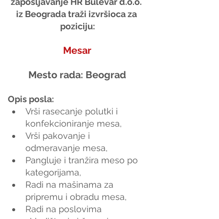
zapošljavanje HR Bulevar d.o.o. 
iz Beograda traži izvršioca za 
poziciju:
Mesar
Mesto rada: Beograd
Opis posla:
Vrši rasecanje polutki i 
konfekcioniranje mesa,
Vrši pakovanje i 
odmeravanje mesa,
Pangluje i tranžira meso po 
kategorijama,
Radi na mašinama za 
pripremu i obradu mesa,
Radi na poslovima 