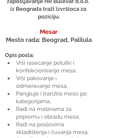
zapošljavanje HR Bulevar d.o.o. 
iz Beograda traži izvršioca za 
poziciju:
Mesar
Mesto rada: Beograd, Palilula
Opis posla:
Vrši rasecanje polutki i 
konfekcioniranje mesa,
Vrši pakovanje i 
odmeravanje mesa,
Pangluje i tranžira meso po 
kategorijama,
Radi na mašinama za 
pripremu i obradu mesa,
Radi na poslovima 
skladištenja i čuvanja mesa,