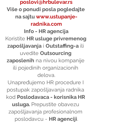
poslovi@hrbulevar.rs
Više o ponudi posla pogledajte 
na sajtu 
www.ustupanje-
radnika.com
Info - HR agencija
Koristite 
HR usluge privremenog 
zapošljavanja
 i 
Outstaffing-a
 ili 
uvedite 
Outsourcing 
zaposlenih
 na nivou kompanije 
ili pojedinih organizacionih 
delova.
Unapređujemo HR procedure I 
postupak zapošljavanja radnika 
kod 
Poslodavaca - korisnika HR 
usluga. 
Prepustite obavezu 
zapošljavanja profesionalnom 
poslodavcu - 
HR agenciji
.