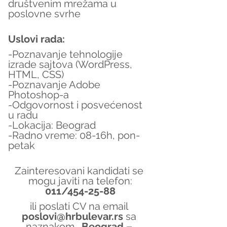
društvenim mrežama u 
poslovne svrhe
Uslovi rada:
-Poznavanje tehnologije 
izrade sajtova (WordPress, 
HTML, CSS)
-Poznavanje Adobe 
Photoshop-a
-Odgovornost i posvećenost 
u radu
-Lokacija: Beograd
-Radno vreme: 08-16h, pon-
petak
Zainteresovani kandidati se 
mogu javiti na telefon:
011/454-25-88
ili poslati CV na email 
poslovi@hrbulevar.rs 
sa 
naznakom 
„Beograd – 