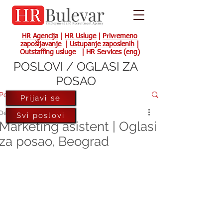
HR Agencija
|
HR Usluge
|
Privremeno
zapošljavanje
|
Ustupanje zaposlenih
|
Outstaffing usluge
|
HR Services (eng)
POSLOVI / OGLASI ZA
POSAO
Post
Prijavi se
Dec 9, 2021
Svi poslovi
Marketing asistent | Oglasi
za posao, Beograd