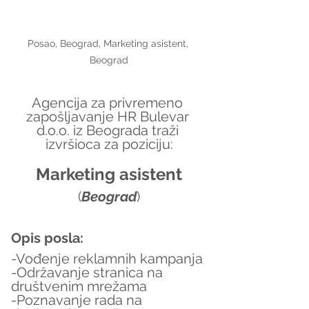
Posao, Beograd, Marketing asistent, 
Beograd
Agencija za privremeno 
zapošljavanje HR Bulevar 
d.o.o. iz Beograda traži 
izvršioca za poziciju:
Marketing asistent
(
Beograd
)
Opis posla:
-Vođenje reklamnih kampanja
-Održavanje stranica na 
društvenim mrežama
-Poznavanje rada na 