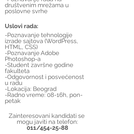
društvenim mrežama u 
poslovne svrhe
Uslovi rada:
-Poznavanje tehnologije 
izrade sajtova (WordPress, 
HTML, CSS)
-Poznavanje Adobe 
Photoshop-a
-Student završne godine 
fakulteta
-Odgovornost i posvećenost 
u radu
-Lokacija: Beograd
-Radno vreme: 08-16h, pon-
petak
Zainteresovani kandidati se 
mogu javiti na telefon:
011/454-25-88