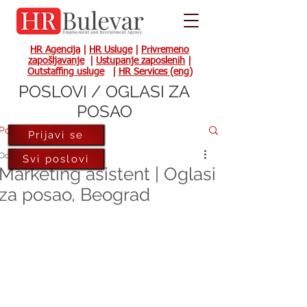
HR Agencija
|
HR Usluge
|
Privremeno
zapošljavanje
|
Ustupanje zaposlenih
|
Outstaffing usluge
|
HR Services (eng)
POSLOVI / OGLASI ZA
POSAO
Post
Prijavi se
Oct 28, 2021
Svi poslovi
Marketing asistent | Oglasi
za posao, Beograd