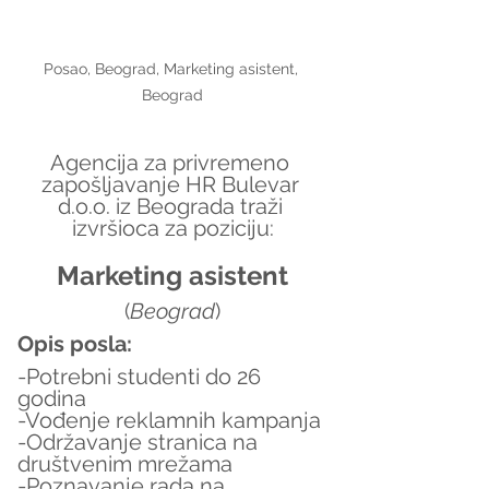
Posao, Beograd, Marketing asistent, 
Beograd
Agencija za privremeno 
zapošljavanje HR Bulevar 
d.o.o. iz Beograda traži 
izvršioca za poziciju:
Marketing asistent
(
Beograd
)
Opis posla:
-Potrebni studenti do 26 
godina
-Vođenje reklamnih kampanja
-Održavanje stranica na 
društvenim mrežama
-Poznavanje rada na 