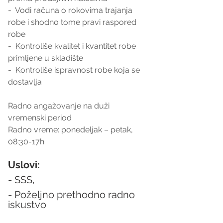
-  Vodi računa o rokovima trajanja 
robe i shodno tome pravi raspored 
robe
-  Kontroliše kvalitet i kvantitet robe 
primljene u skladište
-  Kontroliše ispravnost robe koja se 
dostavlja
Radno angažovanje na duži 
vremenski period
Radno vreme: ponedeljak – petak, 
08:30-17h
Uslovi:
- SSS,
- Poželjno prethodno radno 
iskustvo