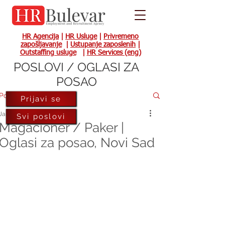
HR Agencija
|
HR Usluge
|
Privremeno
zapošljavanje
|
Ustupanje zaposlenih
|
Outstaffing usluge
|
HR Services (eng)
POSLOVI / OGLASI ZA
POSAO
Post
Prijavi se
Jan 21, 2022
Svi poslovi
Magacioner / Paker |
Oglasi za posao, Novi Sad