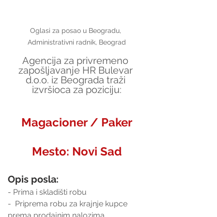
Oglasi za posao u Beogradu, 
Administrativni radnik, Beograd
Agencija za privremeno 
zapošljavanje HR Bulevar 
d.o.o. iz Beograda traži 
izvršioca za poziciju:
Magacioner / Paker
Mesto: 
Novi Sad
Opis posla:
- Prima i skladišti robu 
-  Priprema robu za krajnje kupce 
prema prodajnim nalozima