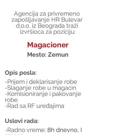
Agencija za privremeno 
zapošljavanje HR Bulevar 
d.o.o. iz Beograda traži 
izvršioca za poziciju:
Magacioner
Mesto: Zemun
Opis posla:
-Prijem i deklarisanje robe
-Slaganje robe u magacin
-Komisioniranje i pakovanje 
robe 
-Rad sa RF uređajima
Uslovi rada:
-Radno vreme: 
8h dnevno, I 