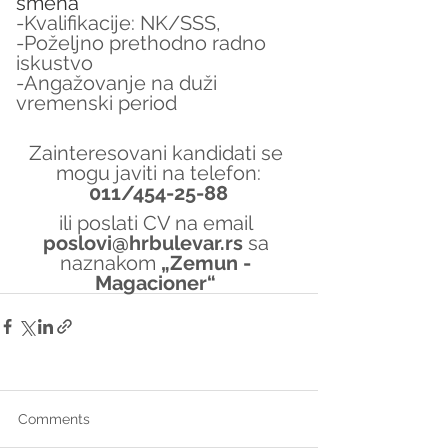
smena
-Kvalifikacije: NK/SSS,
-Poželjno prethodno radno 
iskustvo
-Angažovanje na duži 
vremenski period
Zainteresovani kandidati se 
mogu javiti na telefon:
011/454-25-88
ili poslati CV na email 
poslovi@hrbulevar.rs 
sa 
naznakom 
„Zemun - 
Magacioner“
Comments