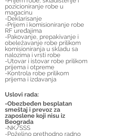
-Prijem robe, skladištenje i 
pozicioniranje robe u 
magacinu
-Deklarisanje
-Prijem i komisioniranje robe 
RF uređajima
-Pakovanje, prepakivanje i 
obeležavanje robe prilikom 
komisioniranja u skladu sa 
nalozima i vrsti robe
-Utovar i istovar robe prilikom 
prijema i otpreme
-Kontrola robe prilikom 
prijema i izdavanja
Uslovi rada:
-Obezbeđen besplatan 
smeštaj i prevoz za 
zaposlene koji nisu iz 
Beograda
-NK/SSS
-Poželjno prethodno radno 