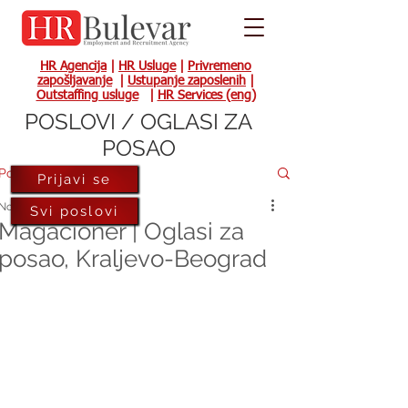
HR Agencija
|
HR Usluge
|
Privremeno
zapošljavanje
|
Ustupanje zaposlenih
|
Outstaffing usluge
|
HR Services (eng)
POSLOVI / OGLASI ZA
POSAO
Post
Prijavi se
Nov 2, 2021
Svi poslovi
Magacioner | Oglasi za
posao, Kraljevo-Beograd