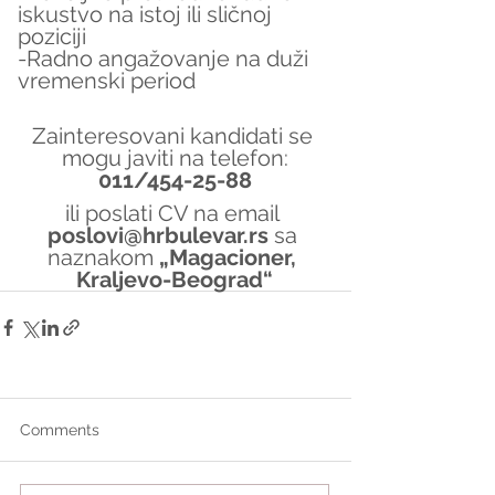
iskustvo na istoj ili sličnoj 
poziciji
-Radno angažovanje na duži 
vremenski period
Zainteresovani kandidati se 
mogu javiti na telefon:
011/454-25-88
ili poslati CV na email 
poslovi@hrbulevar.rs 
sa 
naznakom 
„Magacioner, 
Kraljevo-Beograd“
Comments