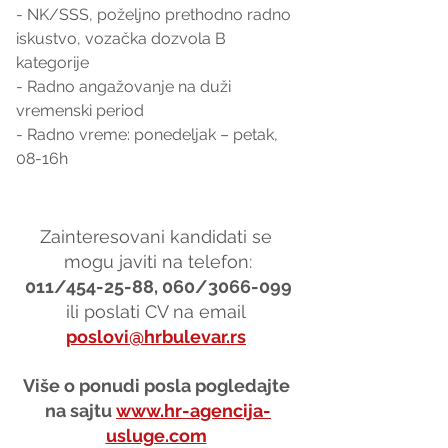
- NK/SSS, poželjno prethodno radno 
iskustvo, vozačka dozvola B 
kategorije
- Radno angažovanje na duži 
vremenski period
- Radno vreme: ponedeljak – petak, 
08-16h
Zainteresovani kandidati se 
mogu javiti na telefon:
011/454-25-88, 060/3066-099
ili poslati CV na email 
poslovi@hrbulevar.rs
Više o ponudi posla pogledajte 
na sajtu 
www.hr-agencija-
usluge.com