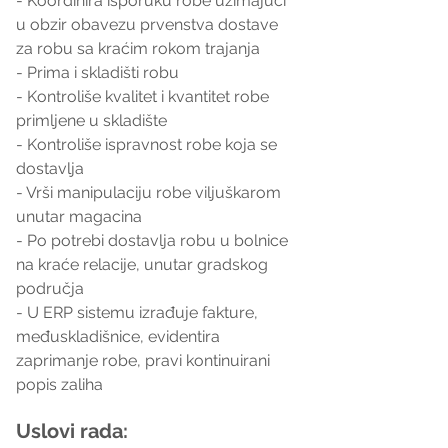
- Koordinira isporuku robe uzimajući 
u obzir obavezu prvenstva dostave 
za robu sa kraćim rokom trajanja
- Prima i skladišti robu
- Kontroliše kvalitet i kvantitet robe 
primljene u skladište
- Kontroliše ispravnost robe koja se 
dostavlja
- Vrši manipulaciju robe viljuškarom 
unutar magacina
- Po potrebi dostavlja robu u bolnice 
na kraće relacije, unutar gradskog 
područja
- U ERP sistemu izrađuje fakture, 
međuskladišnice, evidentira 
zaprimanje robe, pravi kontinuirani 
popis zaliha
Uslovi rada: