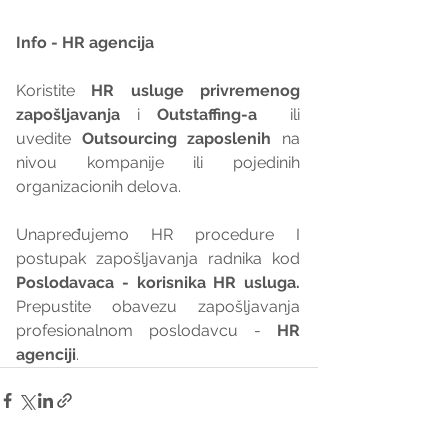
Info - HR agencija 
Koristite 
HR usluge privremenog 
zapošljavanja
 i 
Outstaffing-a
  ili 
uvedite 
Outsourcing zaposlenih
 na 
nivou kompanije ili pojedinih 
organizacionih delova.
Unapređujemo HR procedure I 
postupak zapošljavanja radnika kod 
Poslodavaca - korisnika HR usluga. 
Prepustite obavezu zapošljavanja 
profesionalnom poslodavcu - 
HR 
agenciji
.