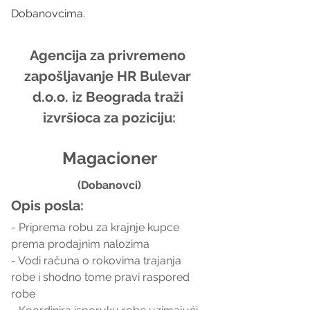
Dobanovcima.
Agencija za privremeno 
zapošljavanje HR Bulevar 
d.o.o. iz Beograda traži 
izvršioca za poziciju:
Magacioner
(Dobanovci)
Opis posla:
- Priprema robu za krajnje kupce 
prema prodajnim nalozima
- Vodi računa o rokovima trajanja 
robe i shodno tome pravi raspored 
robe