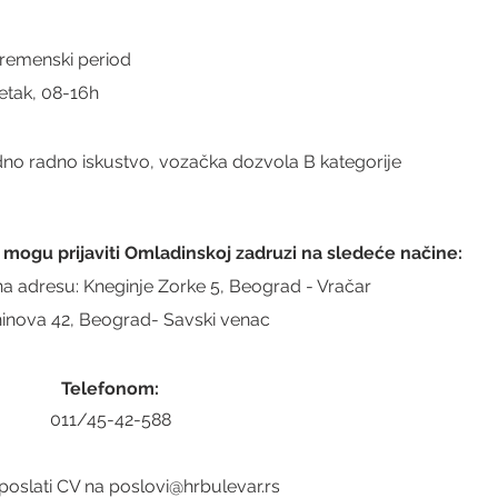
remenski period
etak, 08-16h
no radno iskustvo, vozačka dozvola B kategorije
e mogu prijaviti Omladinskoj zadruzi na sledeće načine:
a adresu: Kneginje Zorke 5, Beograd - Vračar
ninova 42, Beograd- Savski venac
Telefonom:
011/45-42-588
poslati CV na poslovi@hrbulevar.rs