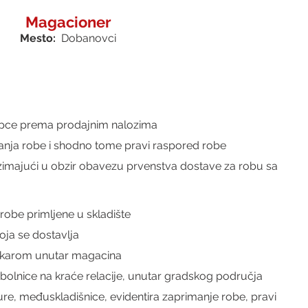
Magacioner
Mesto:  
Dobanovci
kupce prema prodajnim nalozima
janja robe i shodno tome pravi raspored robe
uzimajući u obzir obavezu prvenstva dostave za robu sa 
t robe primljene u skladište
oja se dostavlja
juškarom unutar magacina
 bolnice na kraće relacije, unutar gradskog područja 
ure, međuskladišnice, evidentira zaprimanje robe, pravi 