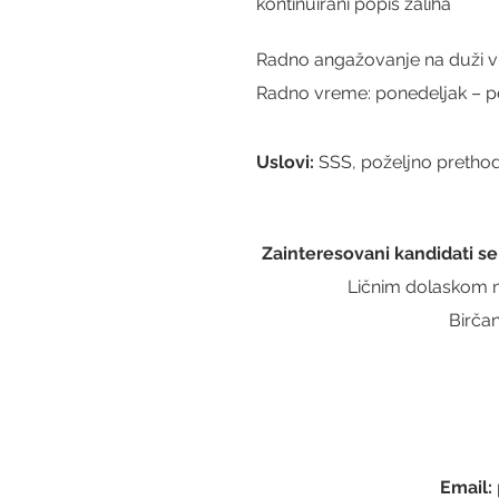
kontinuirani popis zaliha 
Radno angažovanje na duži v
Radno vreme: ponedeljak – p
Uslovi: 
SSS, poželjno prethod
 Zainteresovani kandidati s
Ličnim dolaskom n
Birča
Email: 