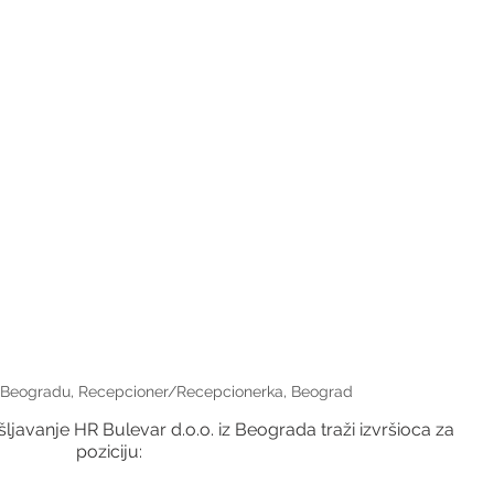
 Beogradu, Recepcioner/Recepcionerka, Beograd
javanje HR Bulevar d.o.o. iz Beograda traži izvršioca za 
poziciju: