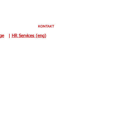
KONTAKT
uge
|
HR Services (eng)