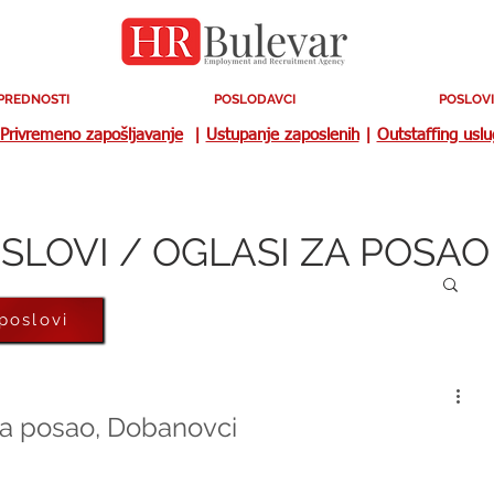
PREDNOSTI
POSLODAVCI
POSLOVI
Privremeno zapošljavanje
|
Ustupanje zaposlenih
|
Outstaffing usl
SLOVI / OGLASI ZA POSAO
 poslovi
za posao, Dobanovci