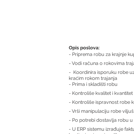
Opis poslova:
- Priprema robu za krajnje 
- Vodi računa o rokovima tra
-  Koordinira isporuku robe 
kraćim rokom trajanja
- Prima i skladišti robu 
- Kontroliše kvalitet i kvantite
- Kontroliše ispravnost robe k
- Vrši manipulaciju robe vil
- Po potrebi dostavlja robu u
- U ERP sistemu izrađuje fakt