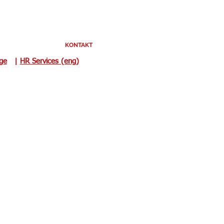
KONTAKT
uge
|
HR Services (eng)