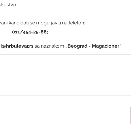
skustvo
ani kandidati se mogu javiti na telefon:
011/454-25-88;
i@hrbulevar.rs 
sa naznakom 
„Beograd - Magacioner“