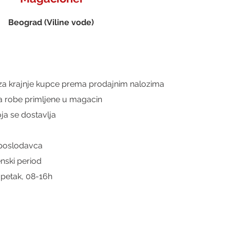
Beograd (Viline vode)
 za krajnje kupce prema prodajnim nalozima
eta robe primljene u magacin
ja se dostavlja
 poslodavca
nski period
 petak, 08-16h