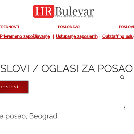
PREDNOSTI
POSLODAVCI
POSLOVI
Privremeno zapošljavanje
|
Ustupanje zaposlenih
|
Outstaffing usl
SLOVI / OGLASI ZA POSAO
 poslovi
za posao, Beograd