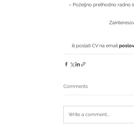
– Poželjno prethodno radno i
Zainteresov
ili poslati CV na email 
poslov
Comments
Write a comment...