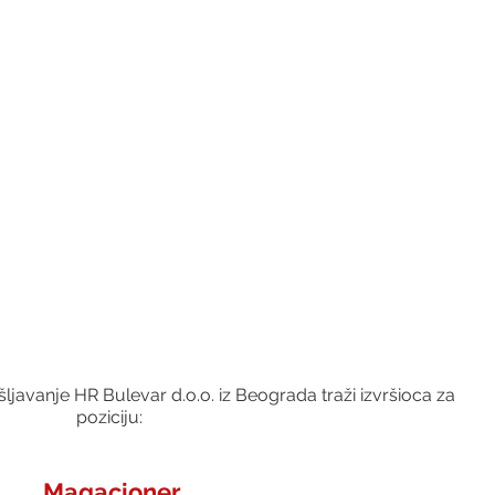
javanje HR Bulevar d.o.o. iz Beograda traži izvršioca za 
poziciju:
Magacioner