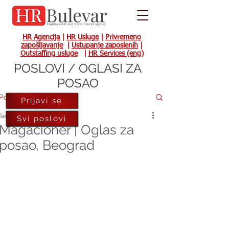
HR Agencija
|
HR Usluge
|
Privremeno
zapošljavanje
|
Ustupanje zaposlenih
|
Outstaffing usluge
|
HR Services (eng)
POSLOVI / OGLASI ZA
POSAO
Post
Prijavi se
Sep 12, 2025
Svi poslovi
Magacioner | Oglas za
posao, Beograd