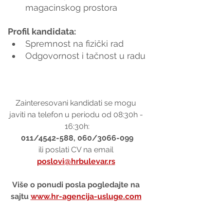
magacinskog prostora
Profil kandidata:
Spremnost na fizički rad
Odgovornost i tačnost u radu
Zainteresovani kandidati se mogu 
javiti na telefon u periodu od 08:30h - 
16:30h:
011/4542-588, 060/3066-099
ili poslati CV na email 
poslovi@hrbulevar.rs
Više o ponudi posla pogledajte na 
sajtu 
www.hr-agencija-usluge.com