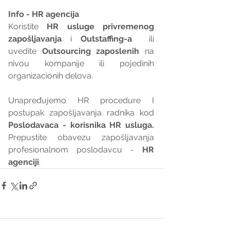
Info - HR agencija 
Koristite 
HR usluge privremenog 
zapošljavanja
 i 
Outstaffing-a
  ili 
uvedite 
Outsourcing zaposlenih
 na 
nivou kompanije ili pojedinih 
organizacionih delova.
Unapređujemo HR procedure I 
postupak zapošljavanja radnika kod 
Poslodavaca - korisnika HR usluga. 
Prepustite obavezu zapošljavanja 
profesionalnom poslodavcu - 
HR 
agenciji
.