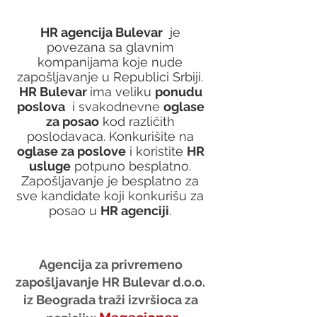
HR agencija Bulevar
  je 
povezana sa glavnim 
kompanijama koje nude 
zapošljavanje u Republici Srbiji. 
HR Bulevar 
ima veliku 
ponudu 
poslova
  i svakodnevne 
oglase 
za posao
 kod različith 
poslodavaca. Konkurišite na 
oglase za poslove
 i koristite 
HR 
usluge
 potpuno besplatno. 
Zapošljavanje je besplatno za 
sve kandidate koji konkurišu za 
posao u 
HR agenciji
. 
Agencija za privremeno 
zapošljavanje HR Bulevar d.o.o. 
iz Beograda traži izvršioca za 