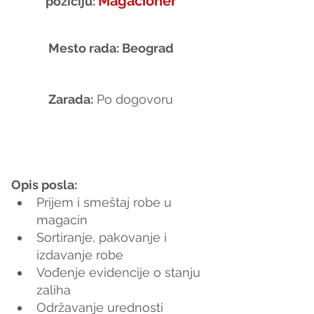
Magacioner
poziciju: 
Mesto rada: Beograd
Zarada:
 Po dogovoru
Opis posla:
Prijem i smeštaj robe u 
magacin
Sortiranje, pakovanje i 
izdavanje robe
Vođenje evidencije o stanju 
zaliha
Održavanje urednosti 