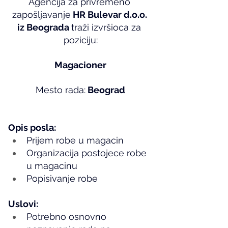
Agencija za privremeno 
zapošljavanje
 HR Bulevar d.o.o. 
iz Beograda 
traži izvršioca za 
poziciju:
Magacioner
Mesto rada:
 Beograd
Opis posla:
Prijem robe u magacin
Organizacija postojece robe 
u magacinu
Popisivanje robe
Uslovi:
Potrebno osnovno 