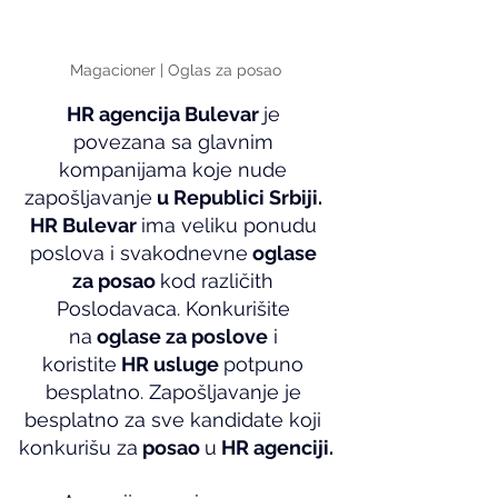
Magacioner | Oglas za posao
HR agencija Bulevar 
je 
povezana sa glavnim 
kompanijama koje nude 
zapošljavanje
 u Republici Srbiji. 
HR Bulevar 
ima veliku ponudu 
poslova i svakodnevne
 oglase 
za posao 
kod različith 
Poslodavaca. Konkurišite 
na
 oglase za poslove
 i 
koristite
 HR usluge 
potpuno 
besplatno. Zapošljavanje je 
besplatno za sve kandidate koji 
konkurišu za
 posao 
u
 HR agenciji.