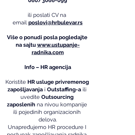
060/3066-099
ili poslati CV na 
email 
poslovi@hrbulevar.rs
Više o ponudi posla pogledajte 
na sajtu 
www.ustupanje-
radnika.com
Info – HR agencija
Koristite 
HR usluge privremenog 
zapošljavanja
 i 
Outstaffing-a
 ili 
uvedite 
Outsourcing 
zaposlenih
 na nivou kompanije 
ili pojedinih organizacionih 
delova.
Unapređujemo HR procedure I 
postupak zapošljavanja radnika 