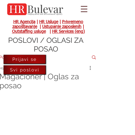
HR Agencija
|
HR Usluge
|
Privremeno
zapošljavanje
|
Ustupanje zaposlenih
|
Outstaffing usluge
|
HR Services (eng)
POSLOVI / OGLASI ZA
POSAO
Post
Prijavi se
May 27, 2025
Svi poslovi
Magacioner | Oglas za
posao