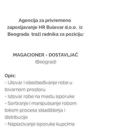
Agencija za privremeno 
zaposljavanje HR Bulevar d.o.o.  iz 
Beograda  traži radnika za poziciju:
MAGACIONER - DOSTAVLJAČ
(Beograd)
Opis:
- Utovar i obezbeđivanje robe u 
tovarnom prostoru
- Istovar robe na mestu isporuke
- Sortiranje i manipulisanje robom 
tokom procesa skladištenja i 
distribucije
- Naplaćivanje isporuke kupcima