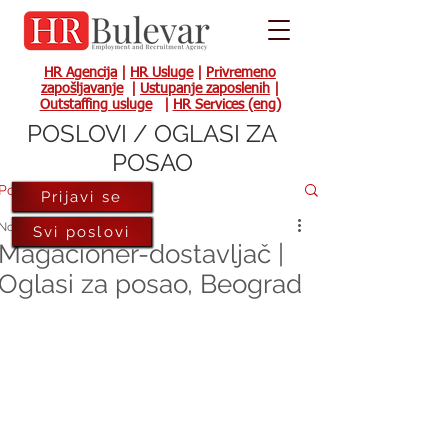
HR Agencija
|
HR Usluge
|
Privremeno
zapošljavanje
|
Ustupanje zaposlenih
|
Outstaffing usluge
|
HR Services (eng)
POSLOVI / OGLASI ZA
POSAO
Post
Prijavi se
Nov 9, 2020
Svi poslovi
Magacioner-dostavljač |
Oglasi za posao, Beograd