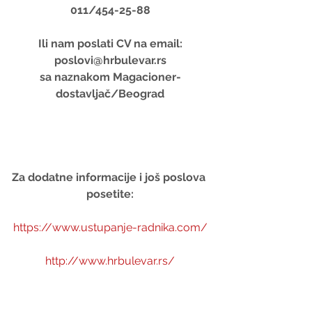
011/454-25-88
Ili nam poslati CV na email:
poslovi@hrbulevar.rs
sa naznakom Magacioner-
dostavljač/Beograd
Za dodatne informacije i još poslova 
posetite:
https://www.ustupanje-radnika.com/
http://www.hrbulevar.rs/