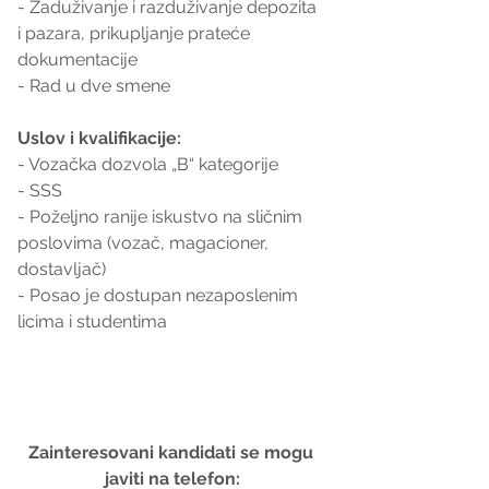
- Zaduživanje i razduživanje depozita 
i pazara, prikupljanje prateće 
dokumentacije
- Rad u dve smene
Uslov i kvalifikacije:
- Vozačka dozvola „B“ kategorije
- SSS
- Poželjno ranije iskustvo na sličnim 
poslovima (vozač, magacioner, 
dostavljač)
- Posao je dostupan nezaposlenim 
licima i studentima
Zainteresovani kandidati se mogu 
javiti na telefon: