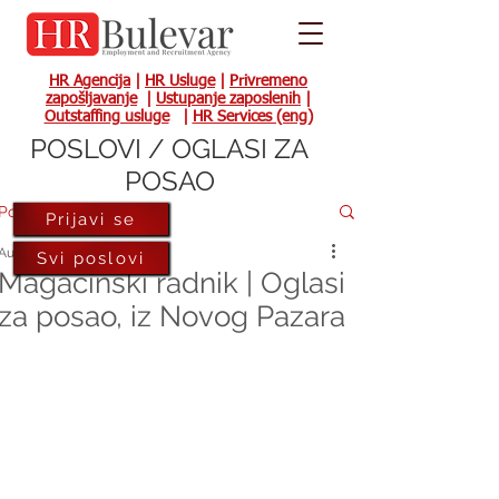
HR Agencija
|
HR Usluge
|
Privremeno
zapošljavanje
|
Ustupanje zaposlenih
|
Outstaffing usluge
|
HR Services (eng)
POSLOVI / OGLASI ZA
POSAO
Post
Prijavi se
Aug 19, 2022
Svi poslovi
Magacinski radnik | Oglasi
za posao, iz Novog Pazara