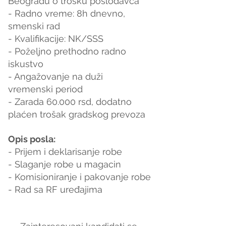
Beogradu o trosku poslodavca
- Radno vreme: 8h dnevno, 
smenski rad
- Kvalifikacije: NK/SSS
- Poželjno prethodno radno 
iskustvo
- Angažovanje na duži 
vremenski period
- Zarada 60.000 rsd, dodatno 
plaćen trošak gradskog prevoza
Opis posla:
- Prijem i deklarisanje robe
- Slaganje robe u magacin
- Komisioniranje i pakovanje robe
- Rad sa RF uređajima