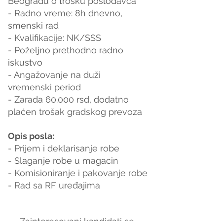
Beogradu o trosku poslodavca
- Radno vreme: 8h dnevno, 
smenski rad
- Kvalifikacije: NK/SSS
- Poželjno prethodno radno 
iskustvo
- Angažovanje na duži 
vremenski period
- Zarada 60.000 rsd, dodatno 
plaćen trošak gradskog prevoza
Opis posla:
- Prijem i deklarisanje robe
- Slaganje robe u magacin
- Komisioniranje i pakovanje robe
- Rad sa RF uređajima