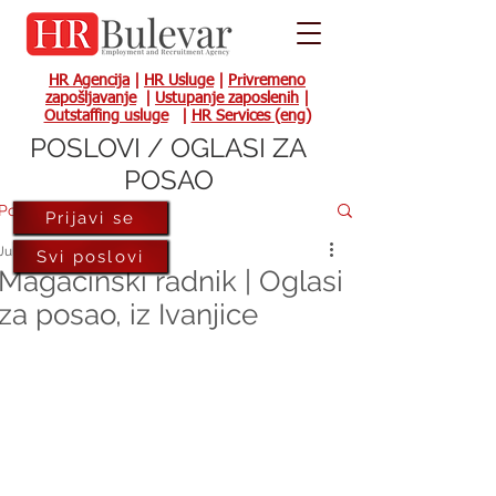
HR Agencija
|
HR Usluge
|
Privremeno
zapošljavanje
|
Ustupanje zaposlenih
|
Outstaffing usluge
|
HR Services (eng)
POSLOVI / OGLASI ZA
POSAO
Post
Prijavi se
Jul 27, 2022
Svi poslovi
Magacinski radnik | Oglasi
za posao, iz Ivanjice