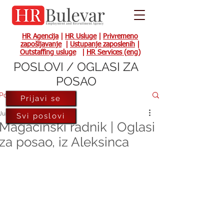
HR Agencija
|
HR Usluge
|
Privremeno
zapošljavanje
|
Ustupanje zaposlenih
|
Outstaffing usluge
|
HR Services (eng)
POSLOVI / OGLASI ZA
POSAO
Post
Prijavi se
Jul 27, 2022
Svi poslovi
Magacinski radnik | Oglasi
za posao, iz Aleksinca