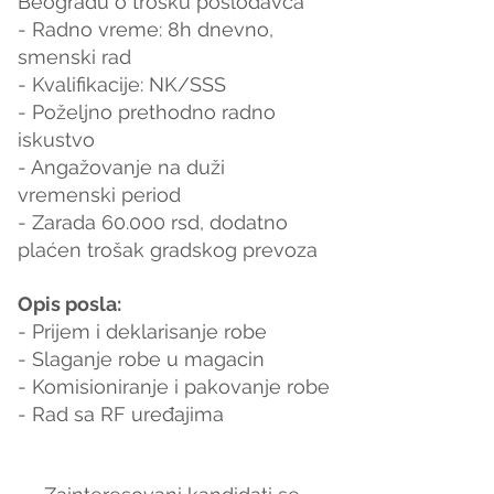
Beogradu o trosku poslodavca
- Radno vreme: 8h dnevno, 
smenski rad
- Kvalifikacije: NK/SSS
- Poželjno prethodno radno 
iskustvo
- Angažovanje na duži 
vremenski period
- Zarada 60.000 rsd, dodatno 
plaćen trošak gradskog prevoza
Opis posla:
- Prijem i deklarisanje robe
- Slaganje robe u magacin
- Komisioniranje i pakovanje robe
- Rad sa RF uređajima