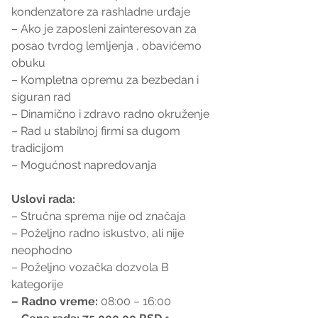
kondenzatore za rashladne urđaje
– Ako je zaposleni zainteresovan za 
posao tvrdog lemljenja , obavićemo 
obuku
– Kompletna opremu za bezbedan i 
siguran rad
– Dinamično i zdravo radno okruženje
– Rad u stabilnoj firmi sa dugom 
tradicijom
– Mogućnost napredovanja
Uslovi rada:
– Stručna sprema nije od značaja
– Poželjno radno iskustvo, ali nije 
neophodno
– Poželjno vozačka dozvola B 
kategorije
– Radno vreme:
 08:00 – 16:00