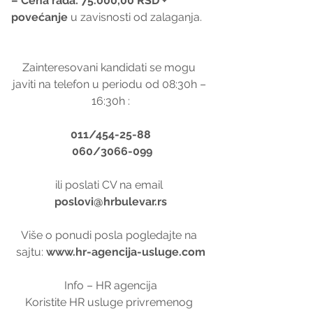
– Cena rada: 75.000,00 RSD + 
povećanje
 u zavisnosti od zalaganja.
Zainteresovani kandidati se mogu 
javiti na telefon u periodu od 08:30h – 
16:30h :
011/454-25-88
 060/3066-099
ili poslati CV na email 
poslovi@hrbulevar.rs
Više o ponudi posla pogledajte na 
sajtu: 
www.hr-agencija-usluge.com
Info – HR agencija
Koristite HR usluge privremenog 