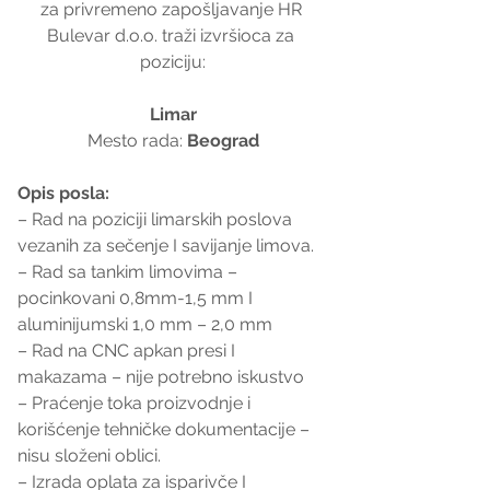
za privremeno zapošljavanje HR 
Bulevar d.o.o. traži izvršioca za 
poziciju:
Limar
Mesto rada: 
Beograd
Opis posla: 
– Rad na poziciji limarskih poslova 
vezanih za sečenje I savijanje limova.
– Rad sa tankim limovima – 
pocinkovani 0,8mm-1,5 mm I 
aluminijumski 1,0 mm – 2,0 mm
– Rad na CNC apkan presi I 
makazama – nije potrebno iskustvo
– Praćenje toka proizvodnje i 
korišćenje tehničke dokumentacije – 
nisu složeni oblici.
– Izrada oplata za isparivče I 