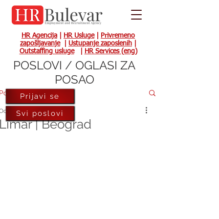
HR Agencija
|
HR Usluge
|
Privremeno
zapošljavanje
|
Ustupanje zaposlenih
|
Outstaffing usluge
|
HR Services (eng)
POSLOVI / OGLASI ZA
POSAO
Post
Prijavi se
Oct 2, 2023
Svi poslovi
Limar | Beograd